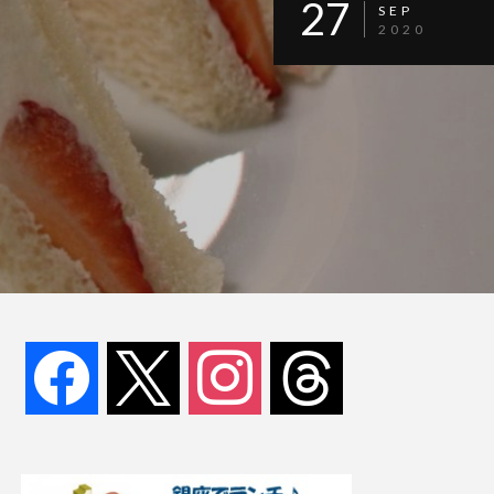
27
SEP
2020
facebook
x
instagram
threads