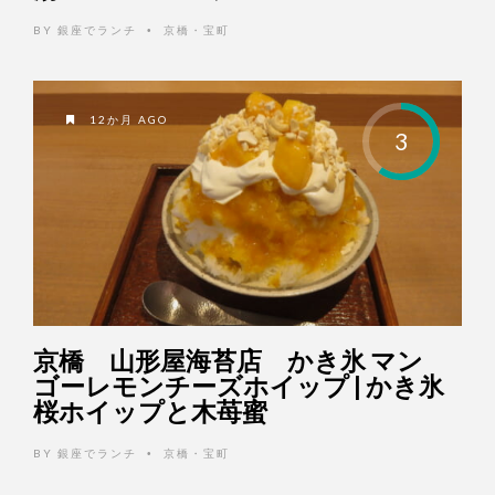
BY
銀座でランチ
京橋・宝町
•
12か月 AGO
3
京橋 山形屋海苔店 かき氷 マン
ゴーレモンチーズホイップ | かき氷
桜ホイップと木苺蜜
BY
銀座でランチ
京橋・宝町
•