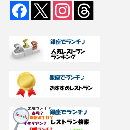
facebook
x
instagram
threads