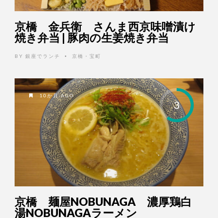
京橋 金兵衛 さんま西京味噌漬け
焼き弁当 | 豚肉の生姜焼き弁当
BY
銀座でランチ
京橋・宝町
•
10か月 AGO
3
京橋 麺屋NOBUNAGA 濃厚鶏白
湯NOBUNAGAラーメン