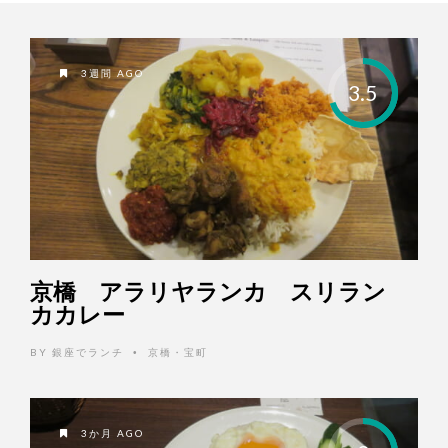
3週間 AGO
3.5
京橋 アラリヤランカ スリラン
カカレー
BY
銀座でランチ
京橋・宝町
•
3か月 AGO