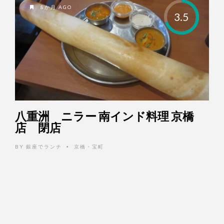
8か月 AGO
3.5
八重洲 ニラー 南インド料理 京橋
店 閉店
BY
銀座でランチ
京橋・宝町
•