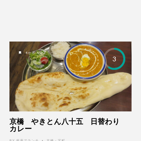
4か月 AGO
3
京橋 やきとん八十五 日替わり
カレー
BY
銀座でランチ
京橋・宝町
•