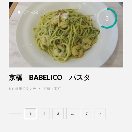
1年 AGO
3
京橋 BABELICO パスタ
BY
銀座でランチ
京橋・宝町
•
1
2
3
…
7