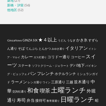
築地
(27)
新橋・汐留
(56)
他地区
(52)
★４以上
かき氷
すずら
GINZA SIX
GinzaNovo
うどん
うなぎ
イタリアン
そば
ん通り
てんぷら
とんかつ
みゆき通り
イトシ
スイ
カレー
コリドー通り
コーヒー
ア・マルイ
ガス灯通り
ーツ
デパ地下
ステーキ
ソフトクリーム・ジェラート
バイキン
フレンチ
パン
ホテルランチ
ミシュランガイ
グ・ビュッフェ
中
ラーメン
並木通り
三原通り
三越
ド
レンガ通り
ワイン
土曜ランチ
和食
喫茶
華
外堀
交詢社通り
日曜ランチ
通り
寿司
弁当
接待可
昭
数寄屋通り