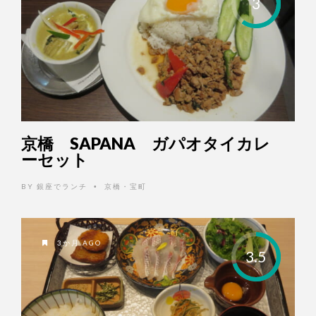
3
京橋 SAPANA ガパオタイカレ
ーセット
BY
銀座でランチ
京橋・宝町
•
3か月 AGO
3.5