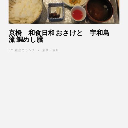
京橋 和食日和 おさけと 宇和島
流 鯛めし膳
BY
銀座でランチ
京橋・宝町
•