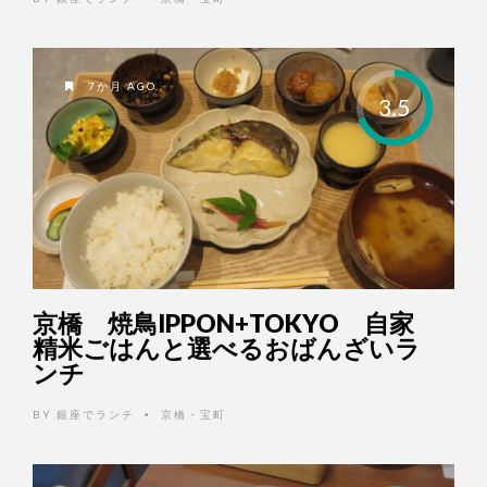
7か月 AGO
3.5
京橋 焼鳥IPPON+TOKYO 自家
精米ごはんと選べるおばんざいラ
ンチ
BY
銀座でランチ
京橋・宝町
•