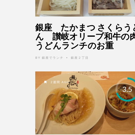
銀座 たかまつ さくらう
ん 讃岐オリーブ和牛の
うどんランチのお重
BY
銀座でランチ
銀座２丁目
•
2週間 AGO
3.5