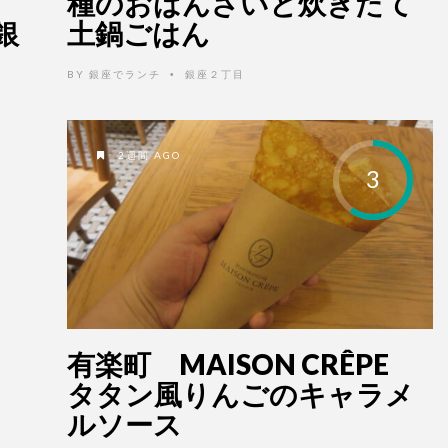
種のおばんざいと炊きたて
銀
土鍋ごはん
ン
BY
銀座でランチ
銀座２丁目
•
2週間 AGO
3
有楽町 MAISON CRÊPE
タタン風りんごのキャラメ
ルソース