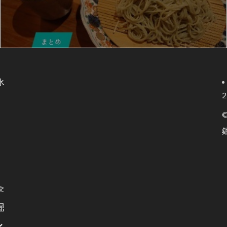
氷
2
©
交
堀
ン