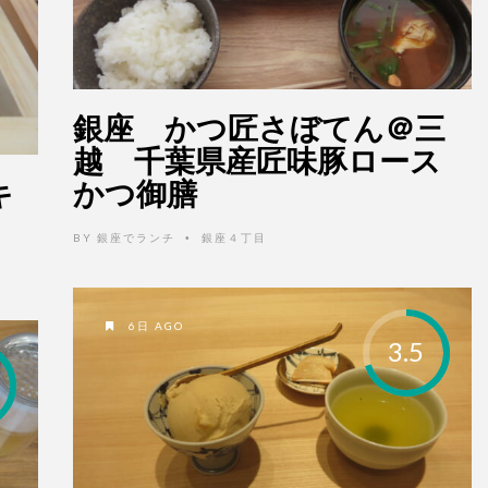
銀座 かつ匠さぼてん＠三
越 千葉県産匠味豚ロース
キ
かつ御膳
BY
銀座でランチ
銀座４丁目
•
6日 AGO
3.5