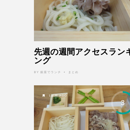
先週の週間アクセスラン
ング
BY
銀座でランチ
まとめ
•
1週間 AGO
3