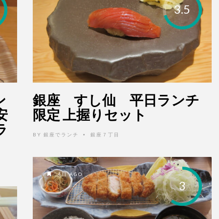
3.5
ン
銀座 すし仙 平日ランチ
安
限定 上握りセット
ラ
BY
銀座でランチ
銀座７丁目
•
4日 AGO
3