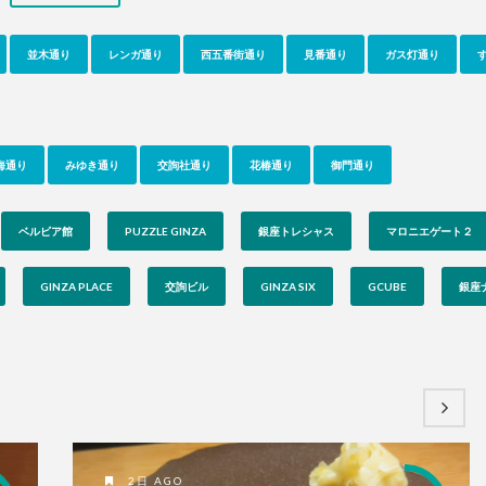
並木通り
レンガ通り
西五番街通り
見番通り
ガス灯通り
海通り
みゆき通り
交詢社通り
花椿通り
御門通り
ベルビア館
PUZZLE GINZA
銀座トレシャス
マロニエゲート２
GINZA PLACE
交詢ビル
GINZA SIX
GCUBE
銀座
2日 AGO