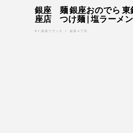
銀座 麺 銀座おのでら 東
座店 つけ麺 | 塩ラーメ
BY
銀座でランチ
銀座４丁目
•