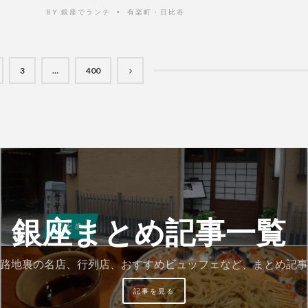
BY
銀座でランチ
有楽町・日比谷
•
3
…
400
銀座まとめ記事一覧
路地裏の名店、行列店、おすすめビュッフェなど、まとめ記事
記事を見る