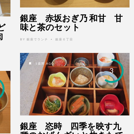
銀座 赤坂おぎ乃 和甘 甘
ど
味と茶のセット
肉
BY
銀座でランチ
銀座６丁目
•
1週間 AGO
3
銀座 恣時 四季を映す九