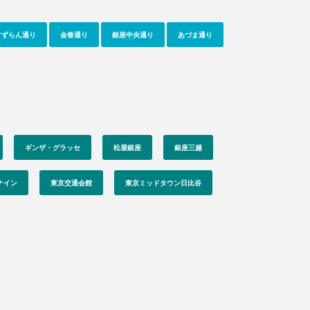
すずらん通り
金春通り
銀座中央通り
あづま通り
ギンザ・グラッセ
松屋銀座
銀座三越
ナイン
東京交通会館
東京ミッドタウン日比谷