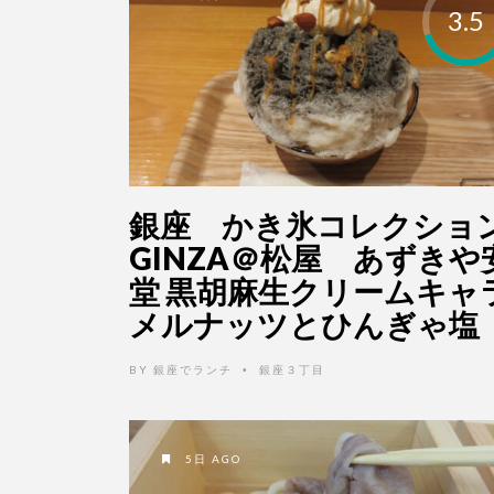
3.5
銀座 かき氷コレクショ
GINZA＠松屋 あずきや
堂 黒胡麻生クリームキャ
メルナッツとひんぎゃ塩
BY
銀座でランチ
銀座３丁目
•
5日 AGO