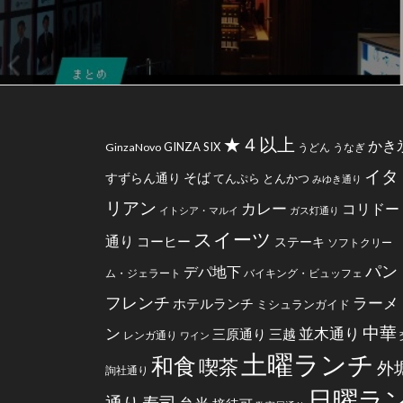
★４以上
かき
GINZA SIX
GinzaNovo
うどん
うなぎ
イタ
そば
すずらん通り
てんぷら
とんかつ
みゆき通り
リアン
カレー
コリドー
イトシア・マルイ
ガス灯通り
スイーツ
通り
コーヒー
ステーキ
ソフトクリー
パン
デパ地下
ム・ジェラート
バイキング・ビュッフェ
フレンチ
ラーメ
ホテルランチ
ミシュランガイド
中華
ン
並木通り
三原通り
三越
レンガ通り
ワイン
土曜ランチ
和食
喫茶
外
詢社通り
日曜ラ
通り
寿司