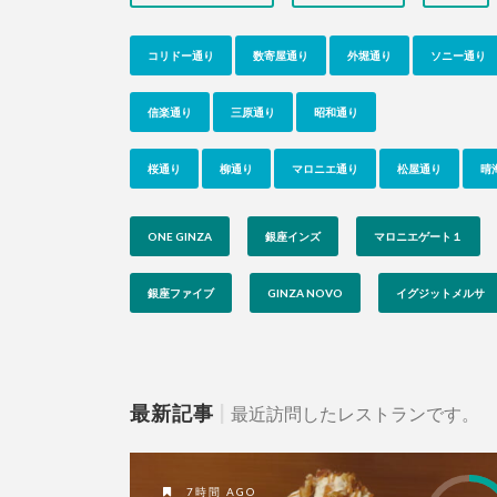
コリドー通り
数寄屋通り
外堀通り
ソニー通り
信楽通り
三原通り
昭和通り
桜通り
柳通り
マロニエ通り
松屋通り
晴
ONE GINZA
銀座インズ
マロニエゲート１
銀座ファイブ
GINZA NOVO
イグジットメルサ
最新記事
|
最近訪問したレストランです。
7時間 AGO