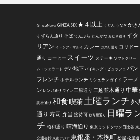
★４以上
かき
GINZA SIX
GinzaNovo
うどん
うなぎ
イタ
そば
すずらん通り
てんぷら
とんかつ
みゆき通り
リアン
カレー
コリドー
イトシア・マルイ
ガス灯通り
スイーツ
通り
コーヒー
ステーキ
ソフトクリー
パン
デパ地下
ム・ジェラート
バイキング・ビュッフェ
フレンチ
ラーメ
ホテルランチ
ミシュランガイド
中華
ン
並木通り
三原通り
三越
レンガ通り
ワイン
土曜ランチ
和食
喫茶
外
詢社通り
日曜ラ
通り
寿司
弁当
接待可
数寄屋通り
チ
晴海通り
昭和通り
東京ミッドタウン日比谷
東
東銀座・木挽町
松屋
松屋通
交通会館
東南アジア