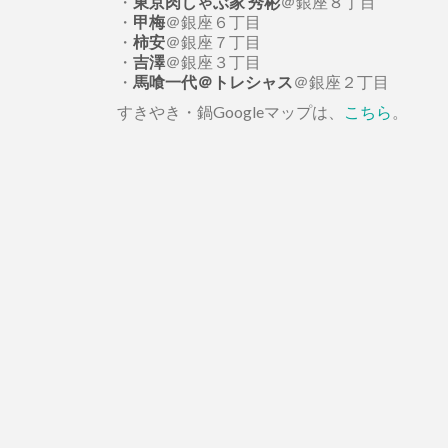
・
東京肉しゃぶ家 秀彬
＠銀座８丁目
・
甲梅
＠銀座６丁目
・
柿安
＠銀座７丁目
・
吉澤
＠銀座３丁目
・
馬喰一代＠トレシャス
＠銀座２丁目
すきやき・鍋Googleマップは、
こちら
。