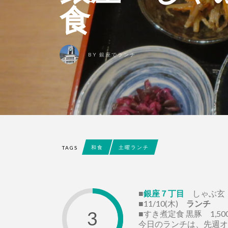
食
BY
銀座でランチ
和食
土曜ランチ
TAGS
■
銀座７丁目
しゃぶ玄
■11/10(木)
ランチ
3
■すき煮定食 黒豚 1,50
今日のランチは、先週オ