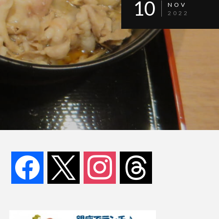
10
NOV
2022
facebook
x
instagram
threads