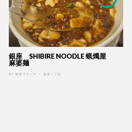
銀座 SHIBIRE NOODLE 蝋燭屋
麻婆麺
BY
銀座でランチ
銀座１丁目
•