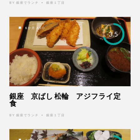
BY
銀座でランチ
銀座１丁目
•
8か月 AGO
3.5
銀座 京ばし 松輪 アジフライ定
食
BY
銀座でランチ
銀座１丁目
•
9か月 AGO