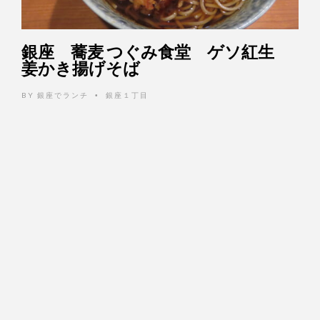
銀座 蕎麦 つぐみ食堂 ゲソ紅生
姜かき揚げそば
BY
銀座でランチ
銀座１丁目
•