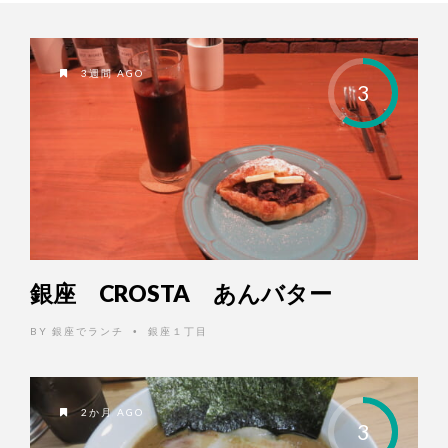
3週間 AGO
3
銀座 CROSTA あんバター
BY
銀座でランチ
銀座１丁目
•
2か月 AGO
3