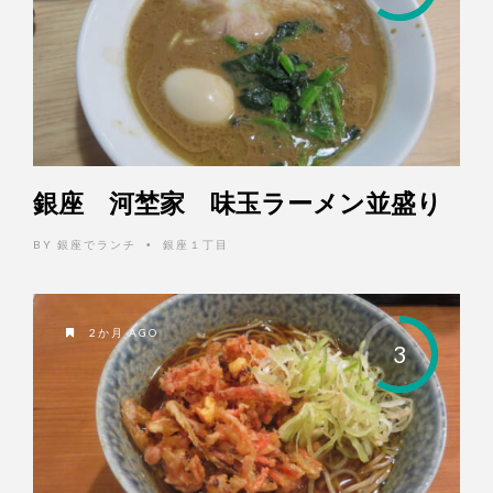
銀座 河埜家 味玉ラーメン並盛り
BY
銀座でランチ
銀座１丁目
•
2か月 AGO
3