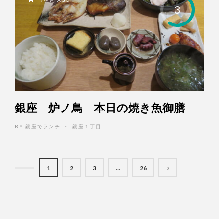
3
銀座 炉ノ鳥 本日の焼き魚御膳
BY
銀座でランチ
銀座１丁目
•
1
2
3
…
26