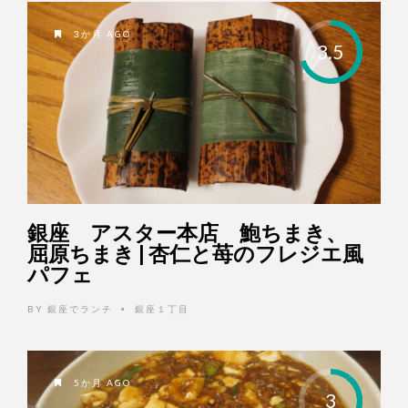
3か月 AGO
3.5
銀座 アスター本店 鮑ちまき、
屈原ちまき | 杏仁と苺のフレジエ風
パフェ
BY
銀座でランチ
銀座１丁目
•
5か月 AGO
3