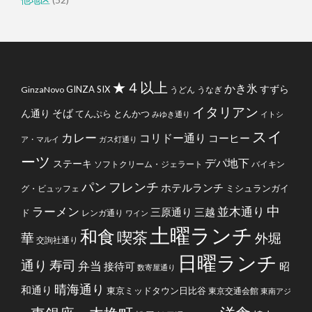
★４以上
かき氷
すずら
GINZA SIX
GinzaNovo
うどん
うなぎ
イタリアン
そば
ん通り
てんぷら
とんかつ
みゆき通り
イトシ
スイ
カレー
コリドー通り
コーヒー
ア・マルイ
ガス灯通り
ーツ
デパ地下
ステーキ
ソフトクリーム・ジェラート
バイキン
フレンチ
パン
ホテルランチ
ミシュランガイ
グ・ビュッフェ
中
ラーメン
並木通り
三原通り
三越
ド
レンガ通り
ワイン
土曜ランチ
和食
喫茶
華
外堀
交詢社通り
日曜ランチ
通り
寿司
弁当
接待可
昭
数寄屋通り
晴海通り
和通り
東京ミッドタウン日比谷
東京交通会館
東南アジ