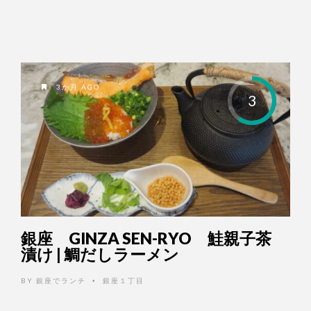
3か月 AGO
3
銀座 GINZA SEN-RYO 鮭親子茶
漬け | 鯛だしラーメン
BY
銀座でランチ
銀座１丁目
•