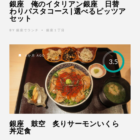
銀座 俺のイタリアン銀座 日替
わりパスタコース | 選べるピッツア
セット
BY
銀座でランチ
銀座１丁目
•
6か月 AGO
3.5
銀座 鼓空 炙りサーモンいくら
丼定食