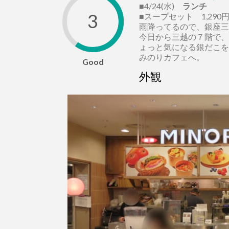
■4/24(水)
ランチ
3
■スープセット 1,290
雨降ってるので、銀座三
今日から三越の７階で、GI
ょっと気になる銀だこを
みのりカフェへ。
Good
外観