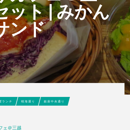
ット | みかん
サンド
曜ランチ
晴海通り
銀座中央通り
フェ＠三越