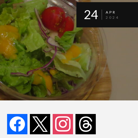
24
APR
2024
facebook
x
instagram
threads