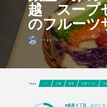
越 スープセ
のフルーツ
BY
銀座でランチ
パン
三越
喫茶
土曜ランチ
日
TAGS
■
銀座４丁目
みのりカ