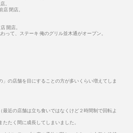
 閉店。
伎座前店 閉店。
座前店 開店。
し、代わって、ステーキ 俺のグリル並木通がオープン。
。
の」の店舗を目にすることの方が多いくらい増えてしま
（最近の店舗は立ち食いではなくけど２時間制で回転よ
またたく間に成長してしまいました。