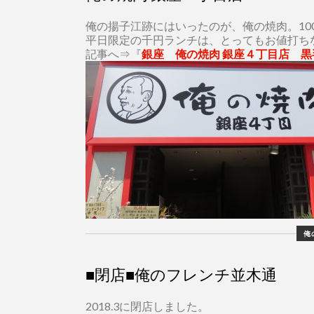
俺の揚子江跡にはいったのが、俺の焼肉。10
平日限定の千円ランチは、とってもお値打ち
記事へ⇒『
銀座 俺の焼肉 銀座４丁目店 
俺
■閉店■俺のフレンチ並木通
2018.3に閉店しました。