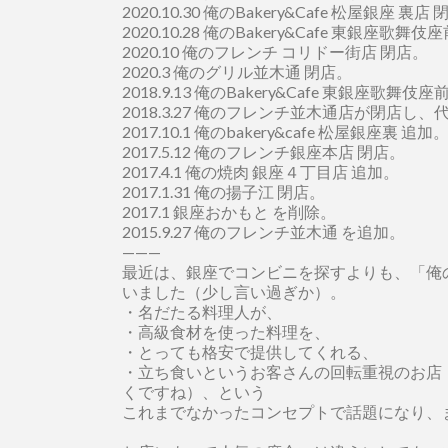
2020.10.30 俺のBakery&Cafe 松屋銀座 裏店
2020.10.28 俺のBakery&Cafe 東銀座歌舞
2020.10 俺のフレンチ コリドー街店 閉店。
2020.3 俺のグリル並木通 閉店。
2018.9.13 俺のBakery&Cafe 東銀座歌舞伎
2018.3.27 俺のフレンチ並木通店が閉店
2017.10.1 俺のbakery&cafe 松屋銀座裏 追加
2017.5.12 俺のフレンチ銀座本店 閉店。
2017.4.1 俺の焼肉 銀座４丁目店 追加。
2017.1.31 俺の揚子江 閉店。
2017.1 銀座おかもと を削除。
2015.9.27 俺のフレンチ並木通 を追加。
———
最近は、銀座でコンビニを探すよりも、「俺
いました（少し言い過ぎか）。
・名だたる料理人が、
・高級食材を使った料理を、
・とっても格安で提供してくれる、
・立ち食いというお客さんの回転重視のお店
くですね）、という
これまでなかったコンセプトで話題になり、