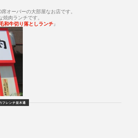
0席オーバーの大部屋なお店です。
な焼肉ランチです。
黒毛和牛切り落としランチ
』
のフレンチ並木通