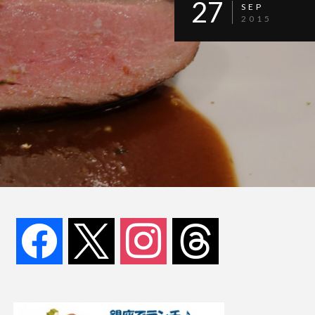
27
SEP
2015
facebook
x
instagram
threads