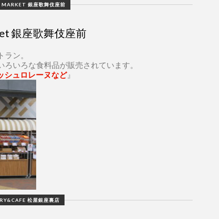
 MARKET 銀座歌舞伎座前
ket 銀座歌舞伎座前
トラン。
いろいろな食料品が販売されています。
 キッシュロレーヌなど
』
RY&CAFE 松屋銀座裏店