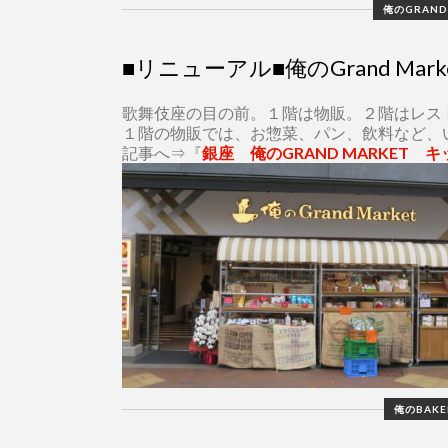
俺のGRAND
■リニューアル■俺のGrand Mar
歌舞伎座の目の前。１階は物販。２階はレス
１階の物販では、お惣菜、パン、飲料など、
記事へ⇒『
銀座 俺のGRAND MARKET
俺のBAKE