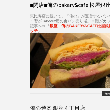
■閉店■俺のbakery&cafe 松屋
恵比寿店に続いて、「俺の」が運営するパン
１階がTakeout用の食パン売り場。２階が
記事へ⇒『
銀座 俺のBAKERY&CAFE
ッチ
』
俺の
俺の焼肉 銀座４丁目店