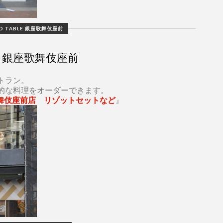
D TABLE 銀座歌舞伎座前
le 銀座歌舞伎座前
トラン。
的な料理をオーダーできます。
座歌舞伎座前店 リゾットセットなど
』