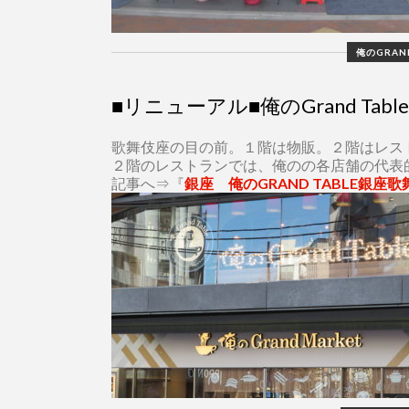
俺のGRAN
■リニューアル■俺のGrand Tab
歌舞伎座の目の前。１階は物販。２階はレス
２階のレストランでは、俺のの各店舗の代表
記事へ⇒『
銀座 俺のGRAND TABLE銀