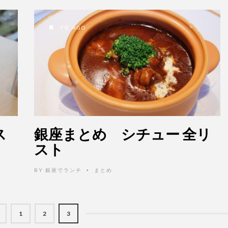
7年 AGO
ス
銀座まとめ シチュー 全リ
スト
BY
銀座でランチ
まとめ
•
1
2
3