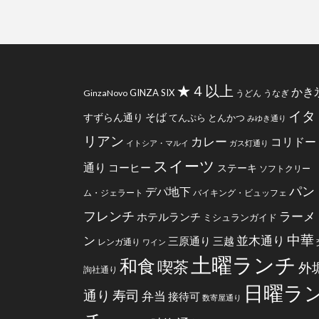
★４以上
かき
GINZA SIX
GinzaNovo
うどん
うなぎ
イタ
そば
すずらん通り
てんぷら
とんかつ
みゆき通り
リアン
カレー
コリドー
イトシア・マルイ
ガス灯通り
スイーツ
通り
コーヒー
ステーキ
ソフトクリー
パン
デパ地下
ム・ジェラート
バイキング・ビュッフェ
フレンチ
ラーメ
ホテルランチ
ミシュランガイド
中華
ン
並木通り
三原通り
三越
レンガ通り
ワイン
土曜ランチ
和食
喫茶
外
詢社通り
日曜ラ
通り
寿司
弁当
接待可
数寄屋通り