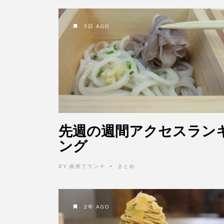
5日 AGO
先週の週間アクセスラン
ング
BY
銀座でランチ
まとめ
•
2年 AGO