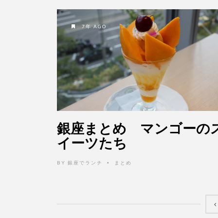
7年 AGO
銀座まとめ マンゴーの
イーツたち
BY
銀座でランチ
まとめ
•