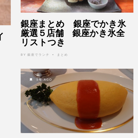
銀座まとめ 銀座でかき氷
厳選５店舗 銀座かき氷全
イ
リストつき
BY
銀座でランチ
まとめ
•
5年 AGO