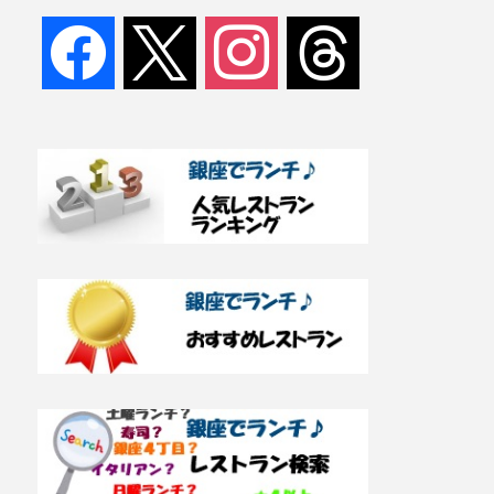
facebook
x
instagram
threads