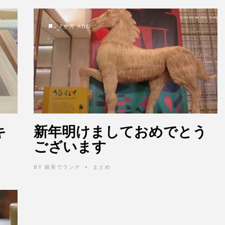
7か月 AGO
キ
新年明けましておめでとう
ございます
BY
銀座でランチ
まとめ
•