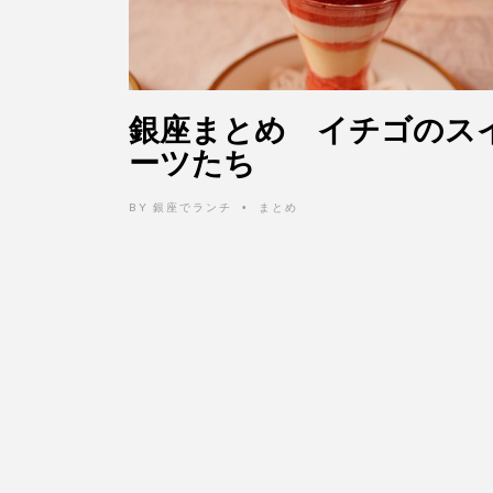
銀座まとめ イチゴのス
ーツたち
BY
銀座でランチ
まとめ
•