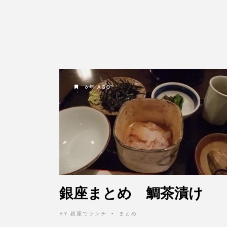
6年 AGO
銀座まとめ 鯛茶漬け
BY
銀座でランチ
まとめ
•