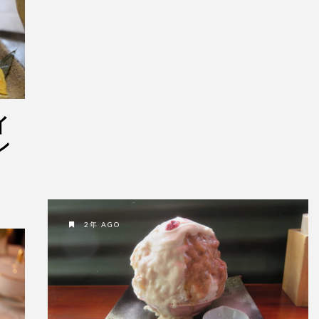
イ
ン
2年 AGO