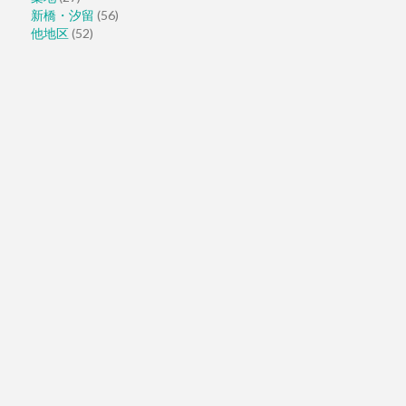
新橋・汐留
(56)
他地区
(52)