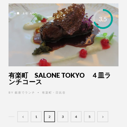
8年 AGO
3.5
有楽町 SALONE TOKYO ４皿ラ
ンチコース
BY
銀座でランチ
有楽町・日比谷
•
1
2
3
4
5