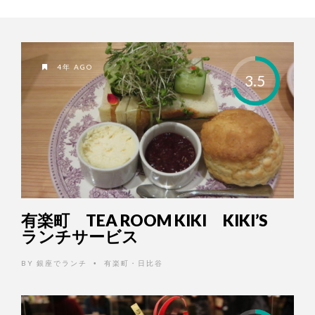
4年 AGO
3.5
有楽町 TEA ROOM KIKI KIKI’S
ランチサービス
BY
銀座でランチ
有楽町・日比谷
•