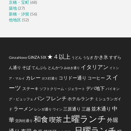
京橋・宝町
(68)
築地
(27)
新橋・汐留
(56)
他地区
(52)
★４以上
かき氷
すずら
GINZA SIX
GinzaNovo
うどん
うなぎ
イタリアン
そば
ん通り
てんぷら
とんかつ
みゆき通り
イトシ
スイ
カレー
コリドー通り
コーヒー
ア・マルイ
ガス灯通り
ーツ
デパ地下
ステーキ
ソフトクリーム・ジェラート
バイキン
フレンチ
パン
ホテルランチ
ミシュランガイ
グ・ビュッフェ
中
ラーメン
並木通り
三原通り
三越
ド
レンガ通り
ワイン
土曜ランチ
和食
喫茶
華
外堀
交詢社通り
日曜ランチ