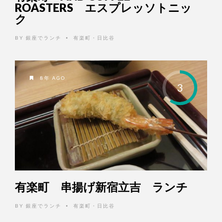
ROASTERS エスプレッソトニッ
ク
BY
銀座でランチ
有楽町・日比谷
•
8年 AGO
3
有楽町 串揚げ新宿立吉 ランチ
BY
銀座でランチ
有楽町・日比谷
•