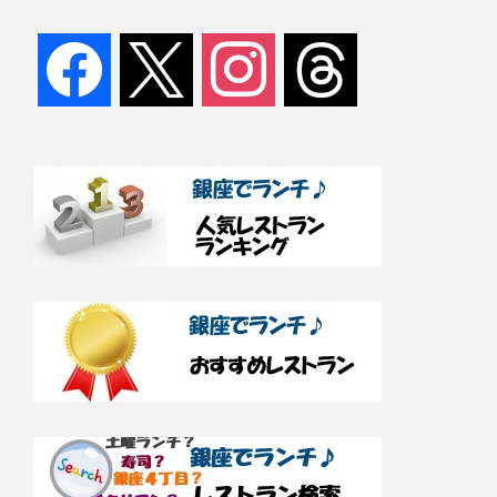
facebook
x
instagram
threads