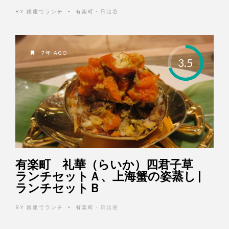
BY
銀座でランチ
有楽町・日比谷
•
7年 AGO
3.5
有楽町 礼華（らいか）四君子草
ランチセットＡ、上海蟹の姿蒸し |
ランチセットＢ
BY
銀座でランチ
有楽町・日比谷
•