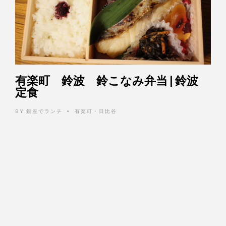
有楽町 鈴波 鈴こなみ弁当 | 鈴波
定食
BY
銀座でランチ
有楽町・日比谷
•