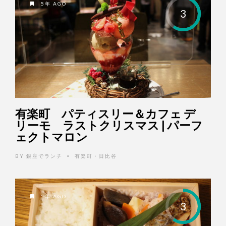
5年 AGO
3
有楽町 パティスリー＆カフェ デ
リーモ ラストクリスマス | パーフ
ェクトマロン
BY
銀座でランチ
有楽町・日比谷
•
5年 AGO
3