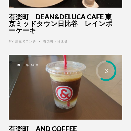
有楽町 DEAN&DELUCA CAFE 東
京ミッドタウン日比谷 レインボ
ーケーキ
BY
銀座でランチ
有楽町・日比谷
•
8年 AGO
3
有楽町 AND COFFEE