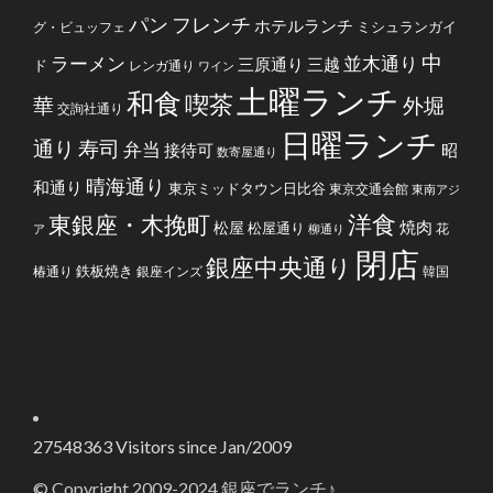
フレンチ
パン
ホテルランチ
ミシュランガイ
グ・ビュッフェ
中
ラーメン
並木通り
三原通り
三越
ド
レンガ通り
ワイン
土曜ランチ
和食
喫茶
華
外堀
交詢社通り
日曜ランチ
通り
寿司
弁当
接待可
昭
数寄屋通り
晴海通り
和通り
東京ミッドタウン日比谷
東京交通会館
東南アジ
洋食
東銀座・木挽町
焼肉
松屋
松屋通り
花
ア
柳通り
閉店
銀座中央通り
鉄板焼き
椿通り
銀座インズ
韓国
27548363
Visitors since Jan/2009
© Copyright 2009-2024 銀座でランチ♪.