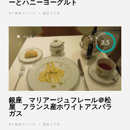
ーとハニーヨーグルト
BY
銀座でランチ
銀座３丁目
•
2か月 AGO
3.5
銀座 マリアージュフレール＠松
屋 フランス産ホワイトアスパラ
ガス
BY
銀座でランチ
銀座３丁目
•