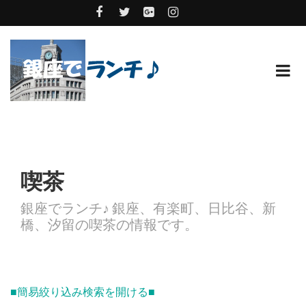
喫茶
銀座でランチ♪ 銀座、有楽町、日比谷、新
橋、汐留の喫茶の情報です。
■簡易絞り込み検索を開ける■