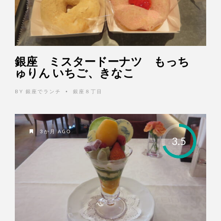
銀座 ミスタードーナツ もっち
ゅりん いちご、きなこ
BY
銀座でランチ
銀座８丁目
•
3か月 AGO
3.5