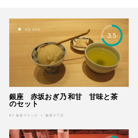
5日 AGO
3.5
銀座 赤坂おぎ乃 和甘 甘味と茶
のセット
BY
銀座でランチ
銀座６丁目
•