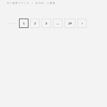
BY
銀座でランチ
丸の内・八重洲
•
1
2
3
…
29