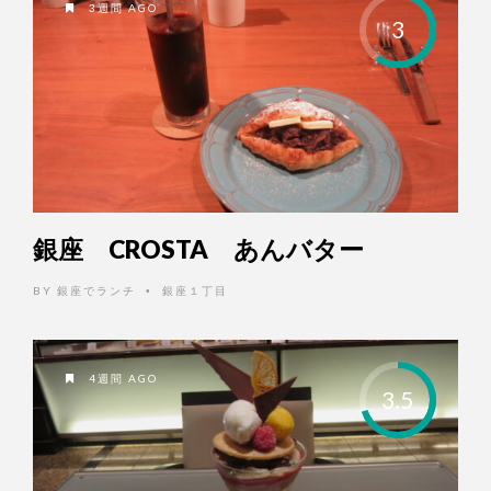
3週間 AGO
3
銀座 CROSTA あんバター
BY
銀座でランチ
銀座１丁目
•
4週間 AGO
3.5