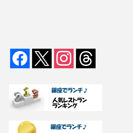
facebook
x
instagram
threads