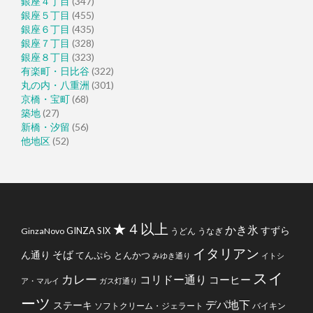
銀座４丁目
(347)
銀座５丁目
(455)
銀座６丁目
(435)
銀座７丁目
(328)
銀座８丁目
(323)
有楽町・日比谷
(322)
丸の内・八重洲
(301)
京橋・宝町
(68)
築地
(27)
新橋・汐留
(56)
他地区
(52)
★４以上
かき氷
すずら
GINZA SIX
GinzaNovo
うどん
うなぎ
イタリアン
そば
ん通り
てんぷら
とんかつ
みゆき通り
イトシ
スイ
カレー
コリドー通り
コーヒー
ア・マルイ
ガス灯通り
ーツ
デパ地下
ステーキ
ソフトクリーム・ジェラート
バイキン