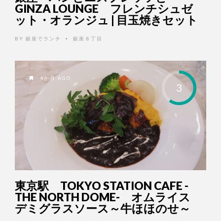
GINZA LOUNGE フレンチシュゼ
ット・オランジュ | 目玉焼きセット
BY
銀座でランチ
銀座８丁目
•
4か月 AGO
3
東京駅 TOKYO STATION CAFE -
THE NORTH DOME- オムライス
デミグラスソース～牛ほほのせ～