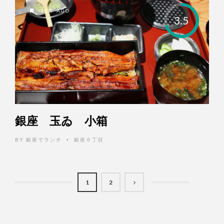
11年 AGO
3.5
銀座 玉ゐ 小箱
BY
銀座でランチ
銀座６丁目
•
1
2