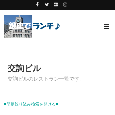
交詢ビル
交詢ビルのレストラン一覧です。
■簡易絞り込み検索を開ける■