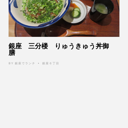
銀座 三分楼 りゅうきゅう丼御
膳
BY
銀座でランチ
銀座６丁目
•