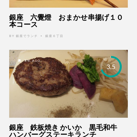
銀座 六覺燈 おまかせ串揚げ１０
本コース
BY
銀座でランチ
銀座６丁目
•
8年 AGO
3.5
銀座 鉄板焼き かいか 黒毛和牛
ハンバーグステーキランチ