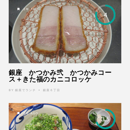
2年 AGO
4
銀座 かつかみ弐 かつかみコー
ス＋きた福のカニコロッケ
BY
銀座でランチ
銀座６丁目
•
2年 AGO
3.5