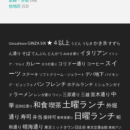
新橋・汐留
(56)
他地区
(52)
★４以上
かき氷
すずら
GINZA SIX
GinzaNovo
うどん
うなぎ
イタリアン
そば
ん通り
てんぷら
とんかつ
みゆき通り
イトシ
スイ
カレー
コリドー通り
コーヒー
ア・マルイ
ガス灯通り
ーツ
デパ地下
ステーキ
ソフトクリーム・ジェラート
バイキン
フレンチ
パン
ホテルランチ
ミシュランガイ
グ・ビュッフェ
中
ラーメン
並木通り
三原通り
三越
ド
レンガ通り
ワイン
土曜ランチ
和食
喫茶
華
外堀
交詢社通り
日曜ランチ
通り
寿司
弁当
接待可
昭
数寄屋通り
晴海通り
和通り
東京ミッドタウン日比谷
東京交通会館
東南アジ