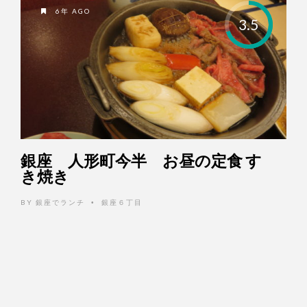
6年 AGO
3.5
銀座 人形町今半 お昼の定食 す
き焼き
BY
銀座でランチ
銀座６丁目
•