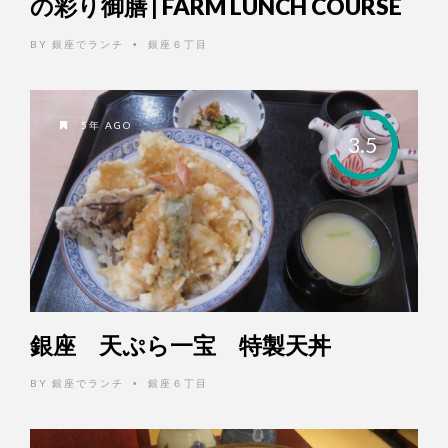
の彩り御膳 | FARM LUNCH COURSE
BY
銀座でランチ
銀座６丁目
•
5年 AGO
3.5
銀座 天ぷら一宝 特製天丼
BY
銀座でランチ
銀座６丁目
•