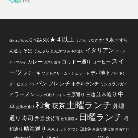
他地区
(52)
★４以上
かき氷
すずら
GINZA SIX
GinzaNovo
うどん
うなぎ
イタリアン
そば
ん通り
てんぷら
とんかつ
みゆき通り
イトシ
スイ
カレー
コリドー通り
コーヒー
ア・マルイ
ガス灯通り
ーツ
デパ地下
ステーキ
ソフトクリーム・ジェラート
バイキン
フレンチ
パン
ホテルランチ
ミシュランガイ
グ・ビュッフェ
中
ラーメン
並木通り
三原通り
三越
ド
レンガ通り
ワイン
土曜ランチ
和食
喫茶
華
外堀
交詢社通り
日曜ランチ
通り
寿司
弁当
接待可
昭
数寄屋通り
晴海通り
和通り
東京ミッドタウン日比谷
東京交通会館
東南アジ