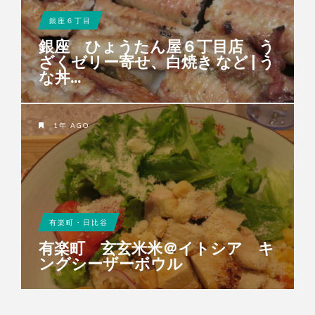
銀座６丁目
銀座 ひょうたん屋６丁目店 う
ざくゼリー寄せ、白焼き など | う
な丼...
1年 AGO
有楽町・日比谷
有楽町 玄玄米米＠イトシア キ
ングシーザーボウル