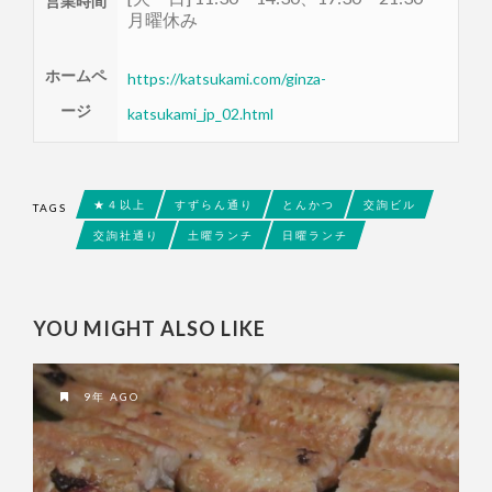
営業時間
月曜休み
ホームペ
https://katsukami.com/ginza-
ージ
katsukami_jp_02.html
★４以上
すずらん通り
とんかつ
交詢ビル
TAGS
交詢社通り
土曜ランチ
日曜ランチ
YOU MIGHT ALSO LIKE
9年 AGO