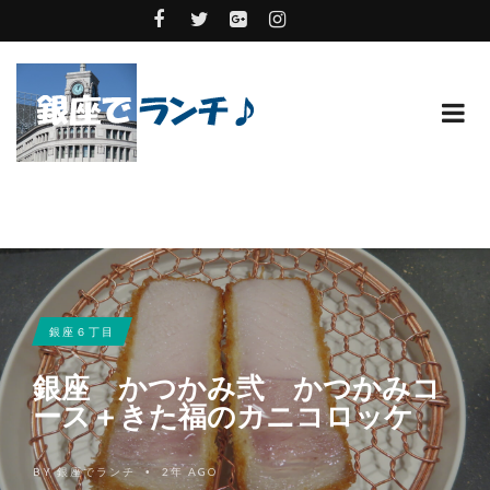
銀座６丁目
銀座 かつかみ弐 かつかみコ
ース＋きた福のカニコロッケ
BY
銀座でランチ
2年 AGO
•