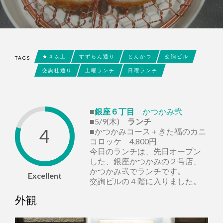
★４以上
すずらん通り
とんかつ
交詢ビル
TAGS
交詢社通り
土曜ランチ
日曜ランチ
■
銀座６丁目
かつかみ弐
■5/9(木)
ランチ
4
■かつかみコース＋きた福のカニ
コロッケ 4,800円
今日のランチは、先日オープン
した、銀座かつかみの２号店、
かつかみ弐でランチです。
Excellent
交詢ビルの４階に入りました。
外観