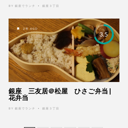
BY
銀座でランチ
銀座３丁目
•
2年 AGO
3.5
銀座 三友居＠松屋 ひさご弁当 |
花弁当
BY
銀座でランチ
銀座３丁目
•