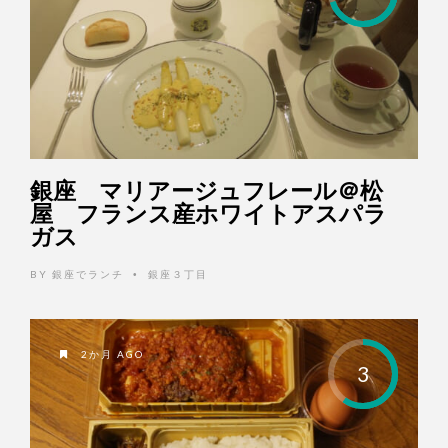
銀座 マリアージュフレール＠松
屋 フランス産ホワイトアスパラ
ガス
BY
銀座でランチ
銀座３丁目
•
2か月 AGO
3