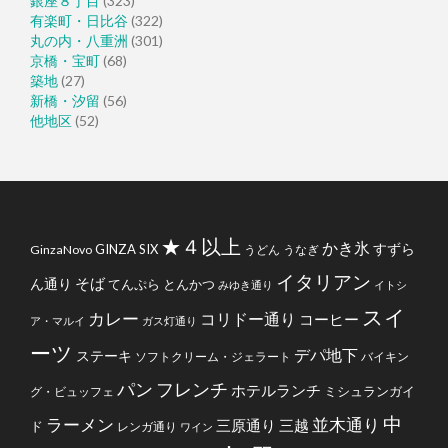
銀座８丁目
(323)
有楽町・日比谷
(322)
丸の内・八重洲
(301)
京橋・宝町
(68)
築地
(27)
新橋・汐留
(56)
他地区
(52)
★４以上
かき氷
すずら
GINZA SIX
GinzaNovo
うどん
うなぎ
イタリアン
そば
ん通り
てんぷら
とんかつ
みゆき通り
イトシ
スイ
カレー
コリドー通り
コーヒー
ア・マルイ
ガス灯通り
ーツ
デパ地下
ステーキ
ソフトクリーム・ジェラート
バイキン
フレンチ
パン
ホテルランチ
ミシュランガイ
グ・ビュッフェ
中
ラーメン
並木通り
三原通り
三越
ド
レンガ通り
ワイン