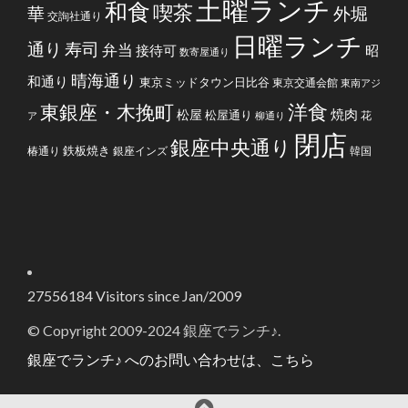
土曜ランチ
和食
喫茶
華
外堀
交詢社通り
日曜ランチ
通り
寿司
弁当
接待可
昭
数寄屋通り
晴海通り
和通り
東京ミッドタウン日比谷
東京交通会館
東南アジ
洋食
東銀座・木挽町
焼肉
松屋
松屋通り
花
ア
柳通り
閉店
銀座中央通り
鉄板焼き
椿通り
銀座インズ
韓国
27556184
Visitors since Jan/2009
© Copyright 2009-2024 銀座でランチ♪.
銀座でランチ♪ へのお問い合わせは、こちら