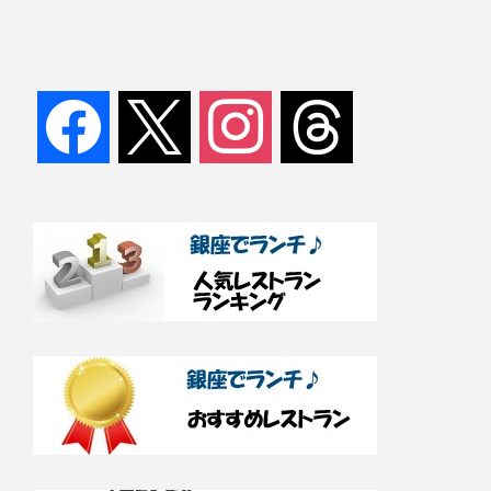
facebook
x
instagram
threads