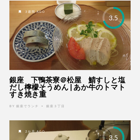
3週間 AGO
3.5
銀座 下鴨茶寮＠松屋 鯖すしと塩
だし檸檬そうめん | あか牛のトマト
すき焼き重
BY
銀座でランチ
銀座３丁目
•
2か月 AGO
3.5