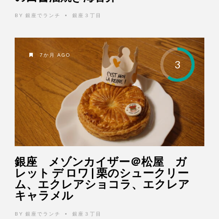
BY
銀座でランチ
銀座３丁目
•
7か月 AGO
3
銀座 メゾンカイザー＠松屋 ガ
レット デ ロワ | 栗のシュークリー
ム、エクレアショコラ、エクレア
キャラメル
BY
銀座でランチ
銀座３丁目
•