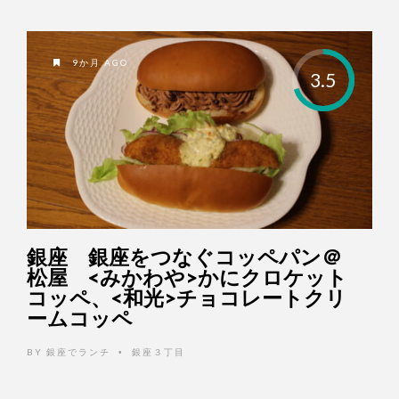
9か月 AGO
3.5
銀座 銀座をつなぐコッペパン＠
松屋 <みかわや>かにクロケット
コッペ、<和光>チョコレートクリ
ームコッペ
BY
銀座でランチ
銀座３丁目
•