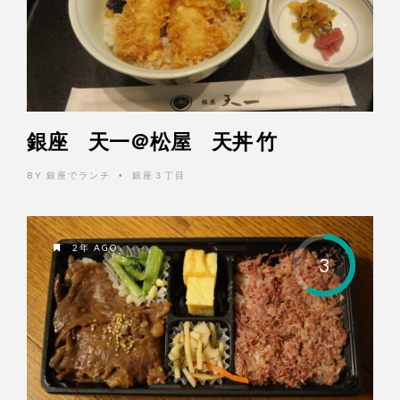
銀座 天一＠松屋 天丼 竹
BY
銀座でランチ
銀座３丁目
•
2年 AGO
3