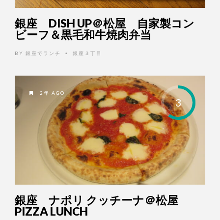
銀座 DISH UP＠松屋 自家製コン
ビーフ＆黒毛和牛焼肉弁当
BY
銀座でランチ
銀座３丁目
•
2年 AGO
3
銀座 ナポリ クッチーナ＠松屋
PIZZA LUNCH