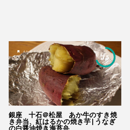
6か月 AGO
3.5
銀座 十石＠松屋 あか牛のすき焼
き弁当、紅はるかの焼き芋 | うなぎ
の白醤油焼き海苔弁