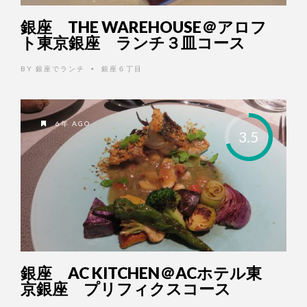
銀座 THE WAREHOUSE＠アロフ
ト東京銀座 ランチ３皿コース
BY
銀座でランチ
銀座６丁目
•
6年 AGO
3.5
銀座 AC KITCHEN＠ACホテル東
京銀座 プリフィクスコース