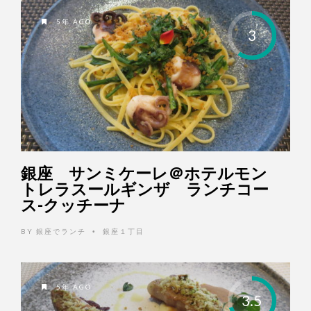
5年 AGO
3
銀座 サンミケーレ＠ホテルモン
トレラスールギンザ ランチコー
ス-クッチーナ
BY
銀座でランチ
銀座１丁目
•
5年 AGO
3.5