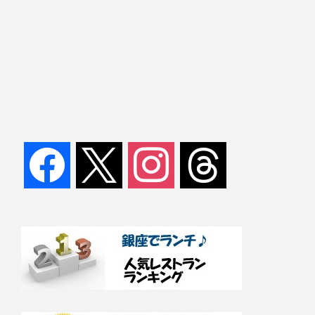
facebook
x
instagram
threads