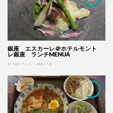
銀座 エスカーレ＠ホテルモント
レ銀座 ランチMENUA
BY
銀座でランチ
銀座２丁目
•
6年 AGO
3