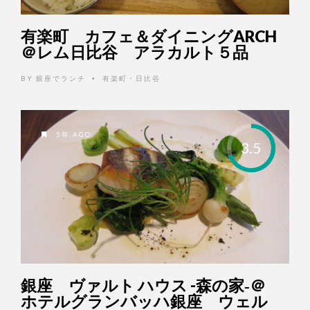
有楽町 カフェ＆ダイニングARCH
＠レム日比谷 アラカルト５品
BY
銀座でランチ
有楽町・日比谷
•
5年 AGO
3.5
銀座 ヴァルト ハウス -森の家‐＠
ホテルグランバッハ銀座 ウェル