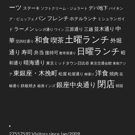
ーツ
デパ地下
ステーキ
ソフトクリーム・ジェラート
バイキン
フレンチ
パン
ホテルランチ
ミシュランガイ
グ・ビュッフェ
中
ラーメン
並木通り
三原通り
三越
ド
レンガ通り
ワイン
土曜ランチ
和食
喫茶
華
外堀
交詢社通り
日曜ランチ
通り
寿司
弁当
接待可
昭
数寄屋通り
晴海通り
和通り
東京ミッドタウン日比谷
東京交通会館
東南アジ
洋食
東銀座・木挽町
焼肉
松屋
松屋通り
花
ア
柳通り
閉店
銀座中央通り
鉄板焼き
椿通り
銀座インズ
韓国
27557592
Visitors since Jan/2009