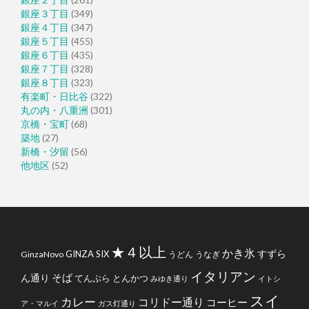
銀座３丁目
(349)
銀座４丁目
(347)
銀座５丁目
(455)
銀座６丁目
(435)
銀座７丁目
(328)
銀座８丁目
(323)
有楽町・日比谷
(322)
丸の内・八重洲
(301)
京橋・宝町
(68)
築地
(27)
新橋・汐留
(56)
他地区
(52)
★４以上
かき氷
すずら
GINZA SIX
GinzaNovo
うどん
うなぎ
イタリアン
そば
ん通り
てんぷら
とんかつ
みゆき通り
イトシ
スイ
カレー
コリドー通り
コーヒー
ア・マルイ
ガス灯通り