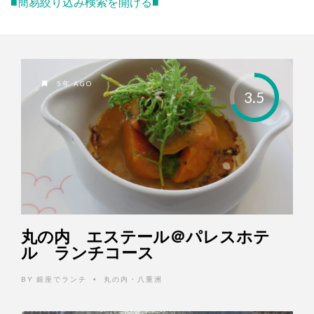
■簡易絞り込み検索を開ける■
5年 AGO
3.5
丸の内 エステール＠パレスホテ
ル ランチコース
BY
銀座でランチ
丸の内・八重洲
•