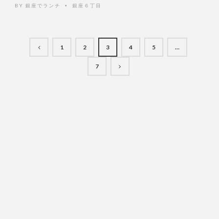
BY
銀座でランチ
銀座６丁目
•
1
2
3
4
5
…
7