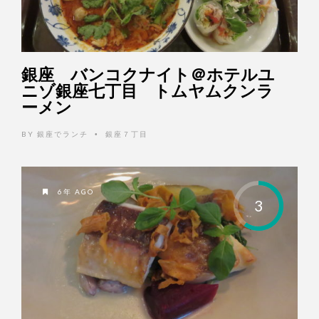
銀座 バンコクナイト＠ホテルユ
ニゾ銀座七丁目 トムヤムクンラ
ーメン
BY
銀座でランチ
銀座７丁目
•
6年 AGO
3