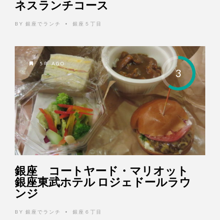
ネスランチコース
BY
銀座でランチ
銀座５丁目
•
5年 AGO
3
銀座 コートヤード・マリオット
銀座東武ホテル ロジェドールラウ
ンジ
BY
銀座でランチ
銀座６丁目
•