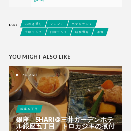
みゆき通り
フレンチ
ホテルランチ
TAGS
土曜ランチ
日曜ランチ
昭和通り
洋食
YOU MIGHT ALSO LIKE
7年 AGO
銀座５丁目
銀座 SHARI＠三井ガーデンホテ
ル銀座五丁目 トロカジキの煮付