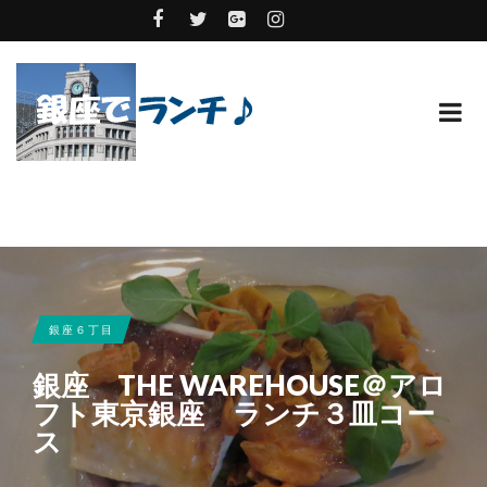
銀座６丁目
銀座 THE WAREHOUSE＠アロ
フト東京銀座 ランチ３皿コー
ス