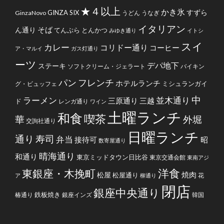
★４以上
かき氷
すずら
GINZA SIX
GinzaNovo
うどん
うなぎ
イタリアン
そば
ん通り
てんぷら
とんかつ
みゆき通り
イトシ
スイ
カレー
コリドー通り
コーヒー
ア・マルイ
ガス灯通り
ーツ
デパ地下
ステーキ
ソフトクリーム・ジェラート
バイキン
フレンチ
パン
ホテルランチ
ミシュランガイ
グ・ビュッフェ
中
ラーメン
並木通り
三原通り
三越
ド
レンガ通り
ワイン
土曜ランチ
和食
喫茶
華
外堀
交詢社通り
日曜ランチ
通り
寿司
弁当
接待可
昭
数寄屋通り
晴海通り
和通り
東京ミッドタウン日比谷
東京交通会館
東南アジ
洋食
東銀座・木挽町
焼肉
松屋
松屋通り
花
ア
柳通り
閉店
銀座中央通り
鉄板焼き
椿通り
銀座インズ
韓国