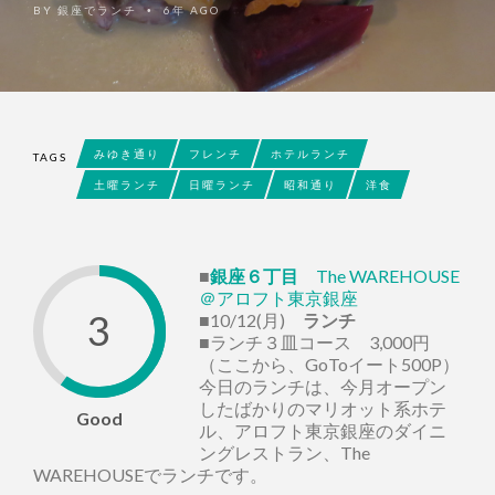
BY
銀座でランチ
6年 AGO
•
みゆき通り
フレンチ
ホテルランチ
TAGS
土曜ランチ
日曜ランチ
昭和通り
洋食
■
銀座６丁目
The WAREHOUSE
＠アロフト東京銀座
3
■10/12(月)
ランチ
■ランチ３皿コース 3,000円
（ここから、GoToイート500P）
今日のランチは、今月オープン
したばかりのマリオット系ホテ
Good
ル、アロフト東京銀座のダイニ
ングレストラン、The
WAREHOUSEでランチです。