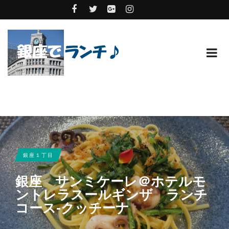
銀座１丁目
銀座 サンミケーレ＠ホテルモ
ントレラスールギンザ ランチ
コース-クッチーナ