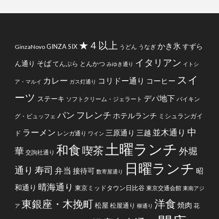
★４以上
かき氷
すずら
GINZA SIX
GinzaNovo
うどん
うなぎ
イタリアン
そば
ん通り
てんぷら
とんかつ
みゆき通り
イトシ
スイ
カレー
コリドー通り
コーヒー
ア・マルイ
ガス灯通り
ーツ
デパ地下
ステーキ
ソフトクリーム・ジェラート
バイキン
フレンチ
パン
ホテルランチ
ミシュランガイ
グ・ビュッフェ
中
ラーメン
並木通り
三原通り
三越
ド
レンガ通り
ワイン
土曜ランチ
和食
喫茶
華
外堀
交詢社通り
日曜ランチ
通り
寿司
弁当
接待可
昭
数寄屋通り
晴海通り
和通り
東京ミッドタウン日比谷
東京交通会館
東南アジ
洋食
東銀座・木挽町
焼肉
松屋
松屋通り
花
ア
柳通り