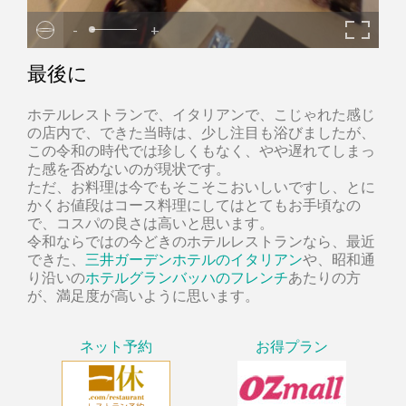
-
+
最後に
ホテルレストランで、イタリアンで、こじゃれた感じ
の店内で、できた当時は、少し注目も浴びましたが、
この令和の時代では珍しくもなく、やや遅れてしまっ
た感を否めないのが現状です。
ただ、お料理は今でもそこそこおいしいですし、とに
かくお値段はコース料理にしてはとてもお手頃なの
で、コスパの良さは高いと思います。
令和ならではの今どきのホテルレストランなら、最近
できた、
三井ガーデンホテルのイタリアン
や、昭和通
り沿いの
ホテルグランバッハのフレンチ
あたりの方
が、満足度が高いように思います。
ネット予約
お得プラン