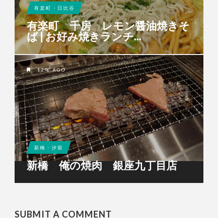
有楽町・日比谷
有楽町 千房 レモン醤油焼きそ
ば | お好み焼きランチ...
12年 AGO
新橋・汐留
新橋 俺の焼肉 銀座九丁目店
SUBMIT A COMMENT