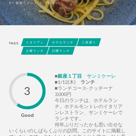
BY
銀座でランチ
5年 AGO
•
イタリアン
ホテルランチ
三原通り
TAGS
土曜ランチ
日曜ランチ
■
銀座１丁目
サンミケーレ
■1/12(木)
ランチ
3
■ランチコース-クッチーナ
3,000円
今日のランチは、ホテルラン
チ。ホテルモントレのイタリア
ンレストラン、サンミケーレで
Good
ランチです。
何年ぶりだったかも思い出せな
いくらいのしばらくぶりの訪問。このサイトに掲載し