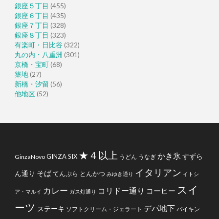
銀座５丁目
(455)
銀座６丁目
(435)
銀座７丁目
(328)
銀座８丁目
(323)
有楽町・日比谷
(322)
丸の内・八重洲
(301)
京橋・宝町
(68)
築地
(27)
新橋・汐留
(56)
他地区
(52)
★４以上
かき氷
すずら
GINZA SIX
GinzaNovo
うどん
うなぎ
イタリアン
そば
ん通り
てんぷら
とんかつ
みゆき通り
イトシ
スイ
カレー
コリドー通り
コーヒー
ア・マルイ
ガス灯通り
ーツ
デパ地下
ステーキ
ソフトクリーム・ジェラート
バイキン