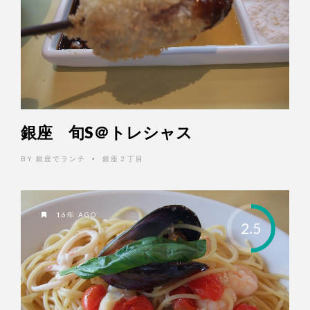
銀座 旬S＠トレシャス
BY
銀座でランチ
銀座２丁目
•
16年 AGO
2.5