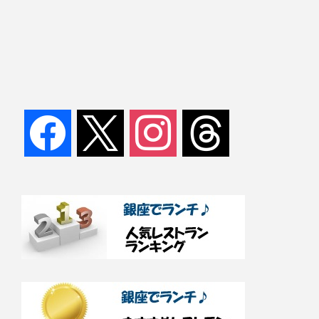
facebook
x
instagram
threads