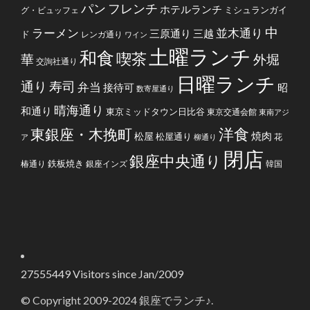
フレンチ
パン
ホテルランチ
ミシュランガイ
グ・ビュッフェ
中
ラーメン
並木通り
三原通り
三越
ド
レンガ通り
ワイン
土曜ランチ
和食
喫茶
華
外堀
交詢社通り
日曜ランチ
通り
寿司
弁当
接待可
昭
数寄屋通り
晴海通り
和通り
東京ミッドタウン日比谷
東京交通会館
東南アジ
洋食
東銀座・木挽町
焼肉
松屋
松屋通り
花
ア
柳通り
閉店
銀座中央通り
鉄板焼き
椿通り
銀座インズ
韓国
27555449
Visitors since Jan/2009
© Copyright 2009-2024 銀座でランチ♪.