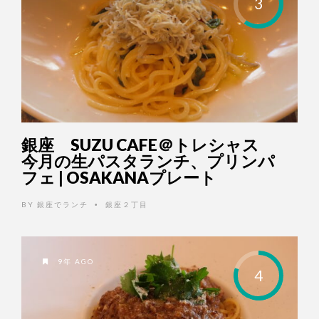
3
銀座 SUZU CAFE＠トレシャス
今月の生パスタランチ、プリンパ
フェ | OSAKANAプレート
BY
銀座でランチ
銀座２丁目
•
9年 AGO
4