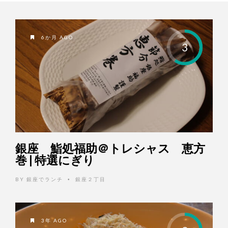
6か月 AGO
3
銀座 鮨処福助＠トレシャス 恵方
巻 | 特選にぎり
BY
銀座でランチ
銀座２丁目
•
3年 AGO