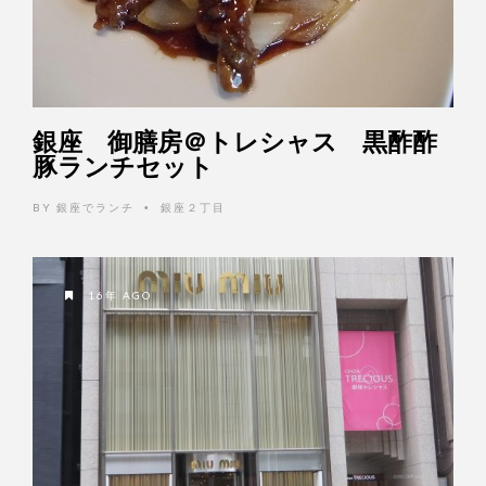
銀座 御膳房＠トレシャス 黒酢酢
豚ランチセット
BY
銀座でランチ
銀座２丁目
•
16年 AGO