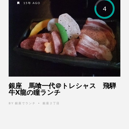
15年 AGO
4
銀座 馬喰一代＠トレシャス 飛騨
牛X龍の瞳ランチ
BY
銀座でランチ
銀座２丁目
•