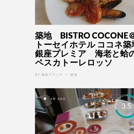
築地 BISTRO COCONE
トーセイホテル ココネ築
銀座プレミア 海老と蛤
ペスカトーレロッソ
BY
銀座でランチ
築地
•
1年 AGO
3.5