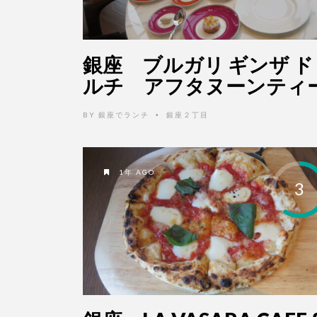
銀座 ブルガリ ギンザ ド
ルチ アフタヌーンティ
BY
銀座でランチ
銀座２丁目
•
1年 AGO
3