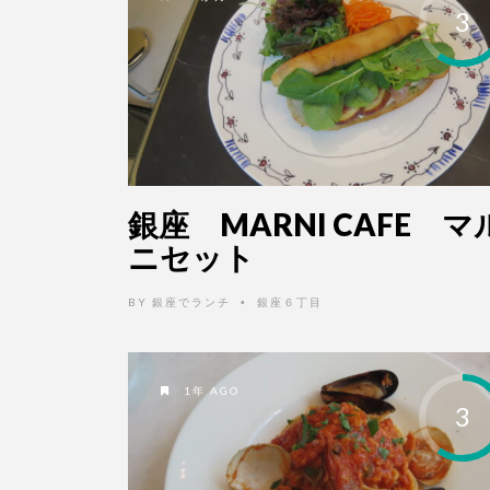
3
銀座 MARNI CAFE マ
ニセット
BY
銀座でランチ
銀座６丁目
•
1年 AGO
3