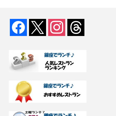
facebook
x
instagram
threads