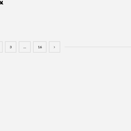
&
3
…
16