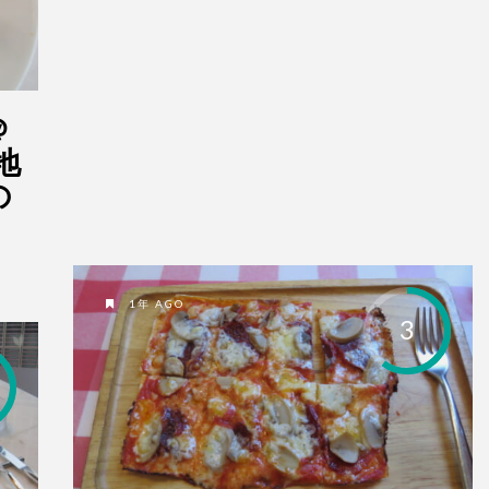
＠
地
の
1年 AGO
3