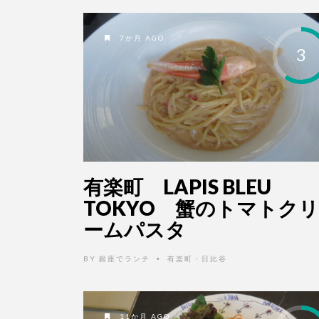
7か月 AGO
3
有楽町 LAPIS BLEU
TOKYO 蟹のトマトクリ
ームパスタ
BY
銀座でランチ
有楽町・日比谷
•
11か月 AGO