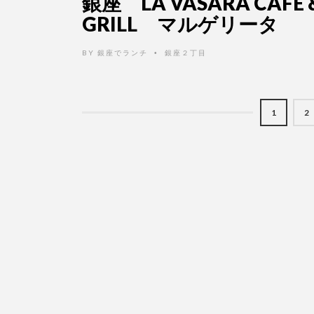
銀座 LA VASARA CAFE 
GRILL マルゲリータ
BY
銀座でランチ
銀座２丁目
•
1
2