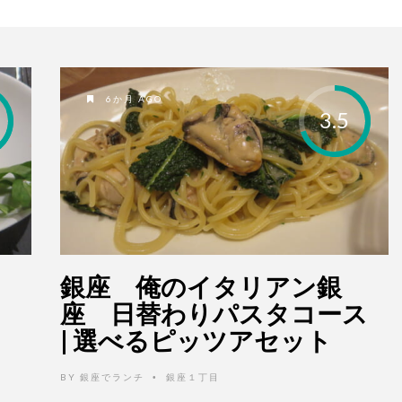
6か月 AGO
3.5
座
銀座 俺のイタリアン銀
く
座 日替わりパスタコース
| 選べるピッツアセット
BY
銀座でランチ
銀座１丁目
•