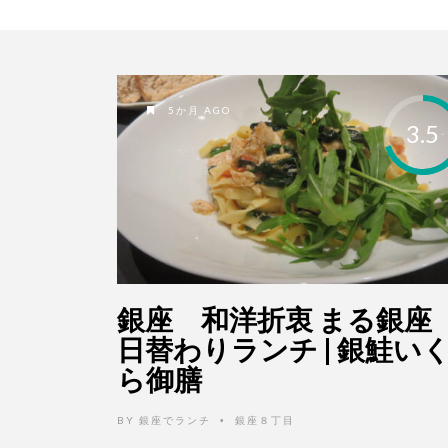
5か月 AGO
3.5
銀座 和洋折衷 まる銀
日替わりランチ | 銀鮭い
ら御膳
BY
銀座でランチ
銀座８丁目
•