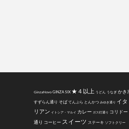
★４以上
かき
GINZA SIX
GinzaNovo
うどん
うなぎ
イタ
そば
すずらん通り
てんぷら
とんかつ
みゆき通り
リアン
カレー
コリドー
イトシア・マルイ
ガス灯通り
スイーツ
通り
コーヒー
ステーキ
ソフトクリー