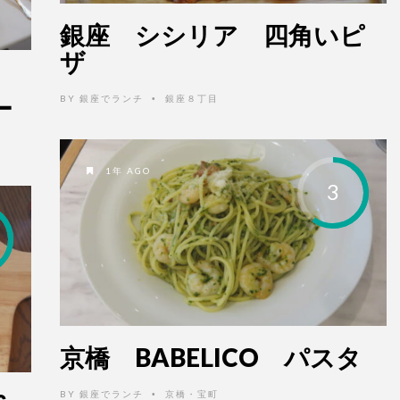
銀座 シシリア 四角いピ
ザ
ー
BY
銀座でランチ
銀座８丁目
•
1年 AGO
3
京橋 BABELICO パスタ
BY
銀座でランチ
京橋・宝町
•