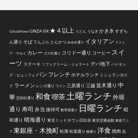
★４以上
かき氷
すずら
GINZA SIX
GinzaNovo
うどん
うなぎ
イタリアン
そば
ん通り
てんぷら
とんかつ
みゆき通り
イトシ
スイ
カレー
コリドー通り
コーヒー
ア・マルイ
ガス灯通り
ーツ
デパ地下
ステーキ
ソフトクリーム・ジェラート
バイキン
フレンチ
パン
ホテルランチ
ミシュランガイ
グ・ビュッフェ
中
ラーメン
並木通り
三原通り
三越
ド
レンガ通り
ワイン
土曜ランチ
和食
喫茶
華
外堀
交詢社通り
日曜ランチ
通り
寿司
弁当
接待可
昭
数寄屋通り
晴海通り
和通り
東京ミッドタウン日比谷
東京交通会館
東南アジ
洋食
東銀座・木挽町
焼肉
松屋
松屋通り
花
ア
柳通り