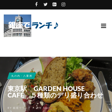
丸の内・八重洲
東京駅 GARDEN HOUSE
CAFE ５種類のデリ盛り合わせ
BY
銀座でランチ
9年 AGO
•