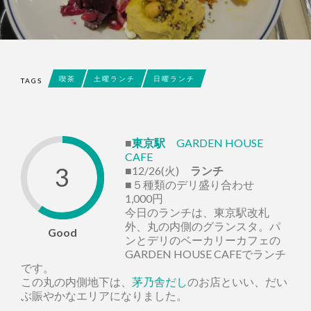
喫茶
土曜ランチ
日曜ランチ
TAGS
■
東京駅
GARDEN HOUSE
CAFE
3
■12/26(火)
ランチ
■５種類のデリ盛り合わせ
1,000円
今日のランチは、東京駅改札
外、丸の内側のグランスタ。パ
Good
ンとデリのベーカリーカフェの
GARDEN HOUSE CAFEでランチ
です。
この丸の内側地下は、
茅乃舎だし
のお店といい、だい
ぶ賑やかなエリアになりました。