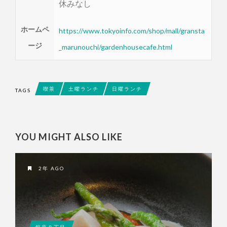
休みなし
ホームペ
https://www.tokyoinfo.com/shop/mall/gransta
ージ
_marunouchi/gardenhousecafe.html
喫茶
土曜ランチ
日曜ランチ
TAGS
YOU MIGHT ALSO LIKE
2年 AGO