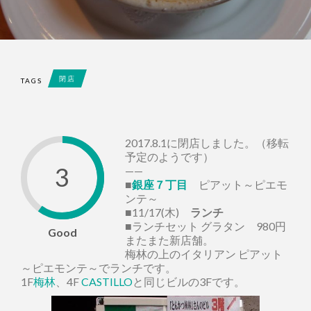
閉店
TAGS
2017.8.1に閉店しました。（移転
予定のようです）
3
——
■
銀座７丁目
ピアット～ピエモ
ンテ～
■11/17(木)
ランチ
■ランチセット グラタン 980円
Good
またまた新店舗。
梅林の上のイタリアン ピアット
～ピエモンテ～でランチです。
1F
梅林
、4F
CASTILLO
と同じビルの3Fです。