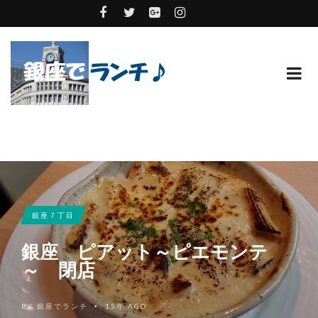
銀座７丁目
銀座 ピアット～ピエモンテ
～ 閉店
BY
銀座でランチ
15年 AGO
•