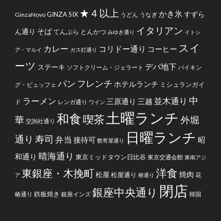
★４以上
かき氷
すずら
GINZA SIX
GinzaNovo
うどん
うなぎ
イタリアン
そば
ん通り
てんぷら
とんかつ
みゆき通り
イトシ
スイ
カレー
コリドー通り
コーヒー
ア・マルイ
ガス灯通り
ーツ
デパ地下
ステーキ
ソフトクリーム・ジェラート
バイキン
フレンチ
パン
ホテルランチ
ミシュランガイ
グ・ビュッフェ
中
ラーメン
並木通り
三原通り
三越
ド
レンガ通り
ワイン
土曜ランチ
和食
喫茶
華
外堀
交詢社通り
日曜ランチ
通り
寿司
弁当
接待可
昭
数寄屋通り
晴海通り
和通り
東京ミッドタウン日比谷
東京交通会館
東南アジ
洋食
東銀座・木挽町
焼肉
松屋
松屋通り
花
ア
柳通り
閉店
銀座中央通り
鉄板焼き
椿通り
銀座インズ
韓国