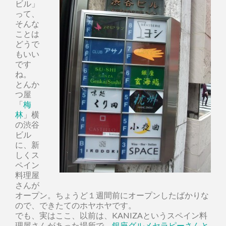
ビル」
って、
そんな
ことは
どうで
もいい
です
ね。
とんか
つ屋
「
梅
林
」横
の渋谷
ビル
に、新
しくス
ペイン
料理屋
さんが
オープン。ちょうど１週間前にオープンしたばかりな
ので、できたてのホヤホヤです。
でも、実はここ、以前は、KANIZAというスペイン料
理屋さんがあった場所で、
銀座グルメセラピーさんと