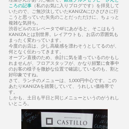
ころの記事
（私のお気に入りブログです）を拝見して
いたので、ご無沙汰していたKANIZAにひさびさに行
こうと思っていた矢先のことだっただけに、ちょっと
複雑な気持ち。
渋谷ビルのエレベータで4Fにあがると、そこはもう
KANIZAとは別世界。レイアウトも、お店の雰囲気も
まったく変わっています。
今度のお店は、少し高級感を漂わそうとしてるのが、
何となく伝わってきます。
オープン直後のため、余計に気を遣っているのかもし
れませんが、フロアスタッフが、かなり頻繁に食事中
のお客の様子を微妙な位置で確認しているのも、割と
好印象ですね。
さて、ランチのメニューは、1,000円中心です。この
あたりKANIZAを踏襲していて、うれしい価格帯で
す。
しかも、土日も平日と同じメニューというのがうれし
いところ。