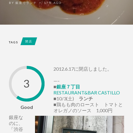
BY
銀座でランチ
17年 AGO
•
閉店
TAGS
2012.6.17に閉店しました。
3
—–
■
銀座７丁目
RESTAURANT&BAR CASTILLO
■10/3(土)
ランチ
■鶏もも肉のロースト トマトと
Good
オレガノのソース 1,000円
銀座な
のに、
「渋谷