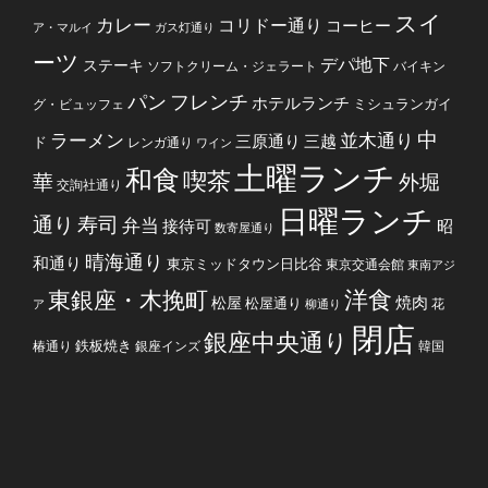
スイ
カレー
コリドー通り
コーヒー
ア・マルイ
ガス灯通り
ーツ
デパ地下
ステーキ
ソフトクリーム・ジェラート
バイキン
フレンチ
パン
ホテルランチ
ミシュランガイ
グ・ビュッフェ
中
ラーメン
並木通り
三原通り
三越
ド
レンガ通り
ワイン
土曜ランチ
和食
喫茶
華
外堀
交詢社通り
日曜ランチ
通り
寿司
弁当
接待可
昭
数寄屋通り
晴海通り
和通り
東京ミッドタウン日比谷
東京交通会館
東南アジ
洋食
東銀座・木挽町
焼肉
松屋
松屋通り
花
ア
柳通り
閉店
銀座中央通り
鉄板焼き
椿通り
銀座インズ
韓国