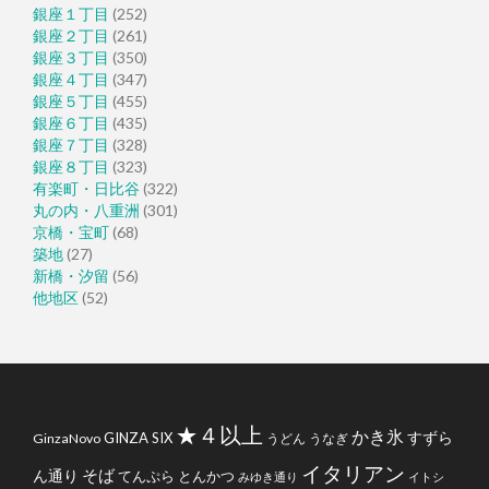
銀座１丁目
(252)
銀座２丁目
(261)
銀座３丁目
(350)
銀座４丁目
(347)
銀座５丁目
(455)
銀座６丁目
(435)
銀座７丁目
(328)
銀座８丁目
(323)
有楽町・日比谷
(322)
丸の内・八重洲
(301)
京橋・宝町
(68)
築地
(27)
新橋・汐留
(56)
他地区
(52)
★４以上
かき氷
すずら
GINZA SIX
GinzaNovo
うどん
うなぎ
イタリアン
そば
ん通り
てんぷら
とんかつ
みゆき通り
イトシ