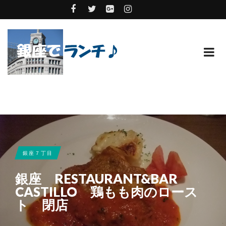
銀座７丁目
銀座 RESTAURANT&BAR
CASTILLO 鶏もも肉のロース
ト 閉店