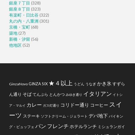
銀座７丁目
(328)
銀座８丁目
(323)
有楽町・日比谷
(322)
丸の内・八重洲
(301)
京橋・宝町
(68)
築地
(27)
新橋・汐留
(56)
他地区
(52)
★４以上
かき氷
すずら
GINZA SIX
GinzaNovo
うどん
うなぎ
イタリアン
そば
ん通り
てんぷら
とんかつ
みゆき通り
イトシ
スイ
カレー
コリドー通り
コーヒー
ア・マルイ
ガス灯通り
ーツ
デパ地下
ステーキ
ソフトクリーム・ジェラート
バイキン
フレンチ
パン
ホテルランチ
ミシュランガイ
グ・ビュッフェ