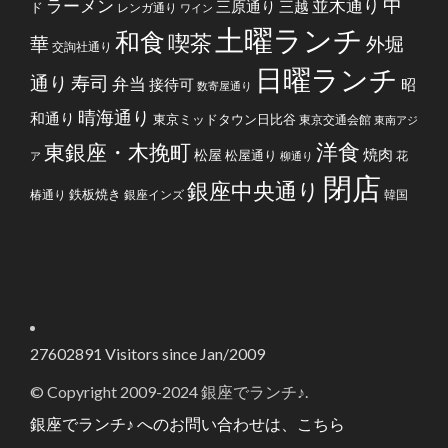
中
ラーメン
並木通り
三原通り
三越
ド
レンガ通り
ワイン
土曜ランチ
和食
喫茶
華
外堀
交詢社通り
日曜ランチ
通り
寿司
弁当
接待可
昭
数寄屋通り
晴海通り
和通り
東京ミッドタウン日比谷
東京交通会館
東南アジ
洋食
東銀座・木挽町
焼肉
松屋
松屋通り
花
ア
柳通り
閉店
銀座中央通り
鉄板焼き
椿通り
銀座インズ
韓国
27602891
Visitors since Jan/2009
© Copyright 2009-2024 銀座でランチ♪.
銀座でランチ♪ へのお問い合わせは、こちら