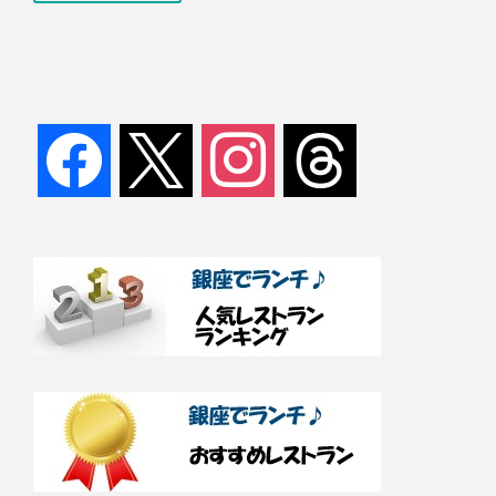
facebook
x
instagram
threads