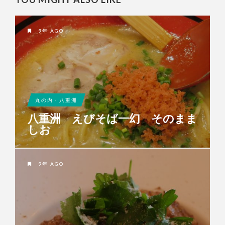
9年 AGO
丸の内・八重洲
八重洲 えびそば一幻 そのまま
しお
9年 AGO