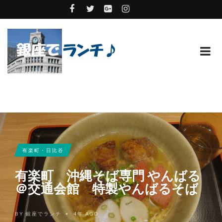
有楽町・日比谷
有楽町 沖縄そば専門 やんばる
＠交通会館 特製やんばるそば
BY
銀座でランチ
4年 AGO
•