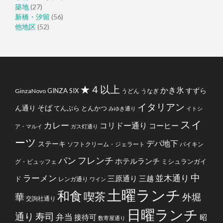
築地
(27)
新橋・汐留
(56)
他地区
(52)
★４以上
かき氷
すずら
GINZA SIX
GinzaNovo
うどん
うなぎ
イタリアン
そば
ん通り
てんぷら
とんかつ
みゆき通り
イトシ
スイ
カレー
コリドー通り
コーヒー
ア・マルイ
ガス灯通り
ーツ
デパ地下
ステーキ
ソフトクリーム・ジェラート
バイキン
フレンチ
パン
ホテルランチ
ミシュランガイ
グ・ビュッフェ
中
ラーメン
並木通り
三原通り
三越
ド
レンガ通り
ワイン
土曜ランチ
和食
喫茶
華
外堀
交詢社通り
日曜ランチ
通り
寿司
弁当
接待可
昭
数寄屋通り