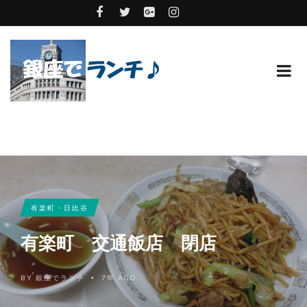
有楽町・日比谷
有楽町 交通飯店 閉店
BY
銀座でランチ
7年 AGO
•