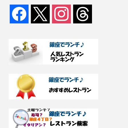
facebook
x
instagram
threads