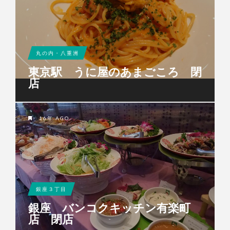
丸の内・八重洲
東京駅 うに屋のあまごころ 閉
店
16年 AGO
銀座３丁目
銀座 バンコクキッチン有楽町
店 閉店