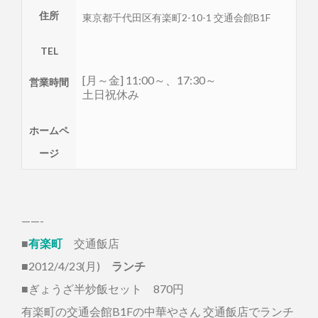
住所
東京都
千代田区
有楽町2-10-1 交通会館B1F
TEL
[月～金] 11:00～、17:30～
営業時間
土日祝休み
ホームペ
ージ
——-
■
有楽町
交通飯店
■2012/4/23(月)
ランチ
■ぎょうざ半炒飯セット 870円
有楽町の交通会館B1Fの中華やさん 交通飯店でランチ