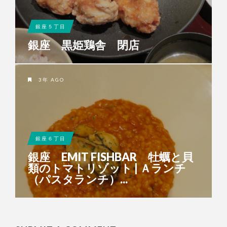
銀座５丁目
銀座 黒姫鶏舎 閉店
3年 AGO
銀座６丁目
銀座 EMIT FISHBAR 牡蠣と貝
類のトマトリゾット | Ａランチ
（パスタランチ）...