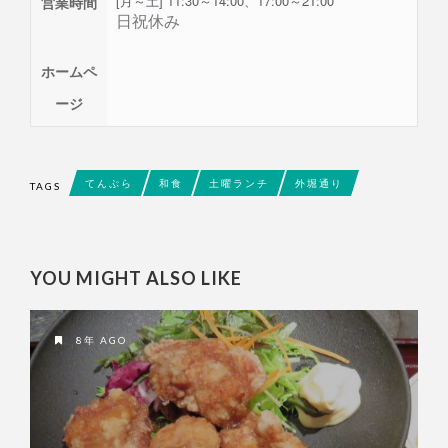
[月～土] 11:30～14:00、
17:00～21:00
営業時間
日祝休み
ホームペ
ージ
てんぷら
和食
土曜ランチ
外堀通り
TAGS
YOU MIGHT ALSO LIKE
8年 AGO