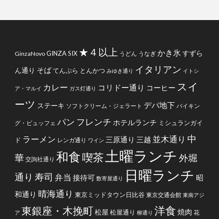
★４以上
かき氷
すずら
GINZA SIX
GinzaNovo
うどん
うなぎ
イタリアン
そば
ん通り
てんぷら
とんかつ
みゆき通り
イトシ
スイ
カレー
コリドー通り
コーヒー
ア・マルイ
ガス灯通り
ーツ
デパ地下
ステーキ
ソフトクリーム・ジェラート
バイキン
フレンチ
パン
ホテルランチ
ミシュランガイ
グ・ビュッフェ
中
ラーメン
並木通り
三原通り
三越
ド
レンガ通り
ワイン
土曜ランチ
和食
喫茶
華
外堀
交詢社通り
日曜ランチ
通り
寿司
弁当
接待可
昭
数寄屋通り
晴海通り
和通り
東京ミッドタウン日比谷
東京交通会館
東南アジ
洋食
東銀座・木挽町
焼肉
松屋
松屋通り
花
ア
柳通り