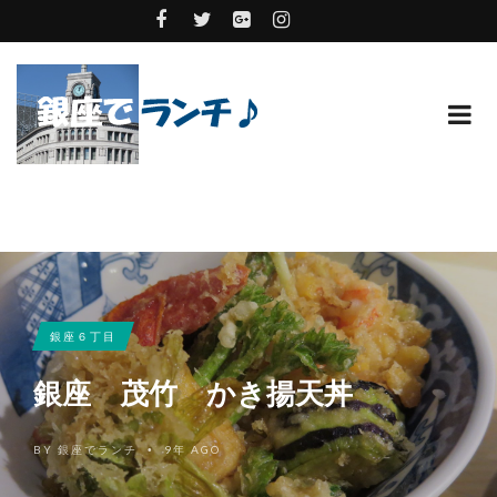
銀座６丁目
銀座 茂竹 かき揚天丼
BY
銀座でランチ
9年 AGO
•