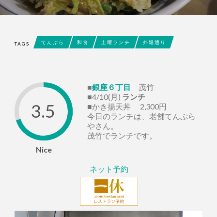
てんぷら
和食
土曜ランチ
外堀通り
TAGS
■
銀座６丁目
茂竹
■4/10(月)
ランチ
3.5
■かき揚天丼 2,300円
今日のランチは、老舗てんぷら
やさん。
茂竹でランチです。
Nice
ネット予約