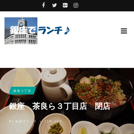
銀座３丁目
銀座 茶良ら３丁目店 閉店
BY
銀座でランチ
11年 AGO
•