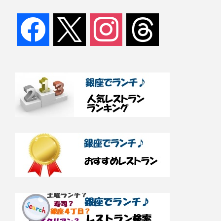
facebook
x
instagram
threads