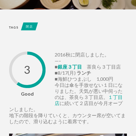
閉店
TAGS
2016秋に閉店しました。
—–
3
■
銀座３丁目
茶良ら３丁目店
■8/17(月)
ランチ
■海鮮ひつまぶし 1,000円
今日は傘を手放せない１日にな
りました。天気が悪い中伺った
Good
のは、茶良ら３丁目店。
１丁目
店
に続いて２店目が今月オープ
ンしました。
地下の階段を降りていくと、カウンター席が空いてま
したので、滑り込むように着席です。