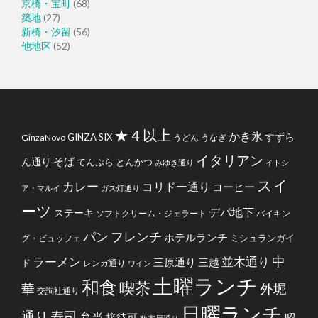
京橋・宝町
(68)
築地
(27)
新橋・汐留
(56)
他地区
(52)
★４以上
かき氷
すずら
GINZA SIX
GinzaNovo
うどん
うなぎ
イタリアン
そば
ん通り
てんぷら
とんかつ
みゆき通り
イトシ
スイ
カレー
コリドー通り
コーヒー
ア・マルイ
ガス灯通り
ーツ
デパ地下
ステーキ
ソフトクリーム・ジェラート
バイキン
フレンチ
パン
ホテルランチ
ミシュランガイ
グ・ビュッフェ
中
ラーメン
並木通り
三原通り
三越
ド
レンガ通り
ワイン
土曜ランチ
和食
喫茶
華
外堀
交詢社通り
日曜ランチ
通り
寿司
弁当
接待可
昭