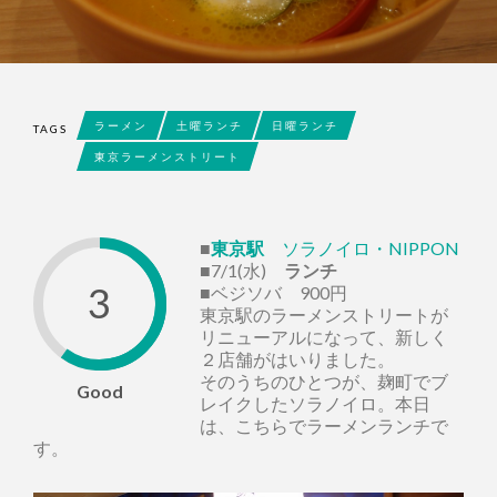
ラーメン
土曜ランチ
日曜ランチ
TAGS
東京ラーメンストリート
■
東京駅
ソラノイロ・NIPPON
■7/1(水)
ランチ
3
■ベジソバ 900円
東京駅のラーメンストリートが
リニューアルになって、新しく
２店舗がはいりました。
そのうちのひとつが、麹町でブ
Good
レイクしたソラノイロ。本日
は、こちらでラーメンランチで
す。