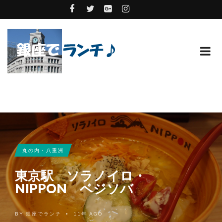
丸の内・八重洲
東京駅 ソラノイロ・
NIPPON ベジソバ
BY
銀座でランチ
11年 AGO
•