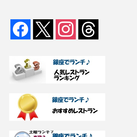
facebook
x
instagram
threads