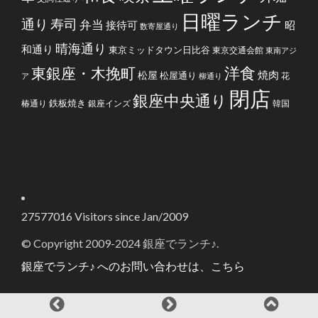
日曜ランチ
通り
寿司
弁当
接待可
昭
数寄屋通り
晴海通り
和通り
東京ミッドタウン日比谷
東京交通会館
東南アジ
洋食
東銀座・木挽町
焼肉
松屋
松屋通り
花
ア
柳通り
閉店
銀座中央通り
鉄板焼き
椿通り
銀座インズ
韓国
27577016
Visitors since Jan/2009
© Copyright 2009-2024 銀座でランチ♪.
銀座でランチ♪ へのお問い合わせは、こちら