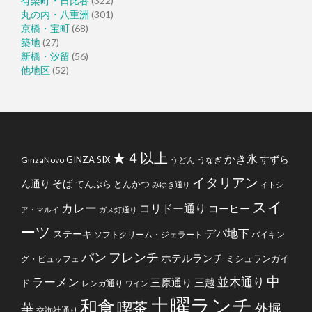
有楽町・日比谷
(322)
丸の内・八重洲
(301)
京橋・宝町
(68)
築地
(27)
新橋・汐留
(56)
他地区
(52)
★４以上
かき氷
すずら
GINZA SIX
GinzaNovo
うどん
うなぎ
イタリアン
そば
ん通り
てんぷら
とんかつ
みゆき通り
イトシ
スイ
カレー
コリドー通り
コーヒー
ア・マルイ
ガス灯通り
ーツ
デパ地下
ステーキ
ソフトクリーム・ジェラート
バイキン
フレンチ
パン
ホテルランチ
ミシュランガイ
グ・ビュッフェ
中
ラーメン
並木通り
三原通り
三越
ド
レンガ通り
ワイン
土曜ランチ
和食
喫茶
華
外堀
交詢社通り