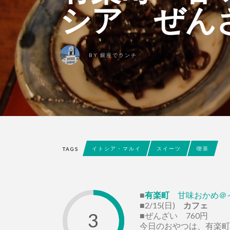
シア ぜん
BY
銀座でランチ
イトシア・マルイ
スイーツ
喫茶
TAGS
■
有楽町
甘味おかめ＠
■2/15(日)
カフェ
3
■ぜんざい 760円
今日のおやつは、有楽町