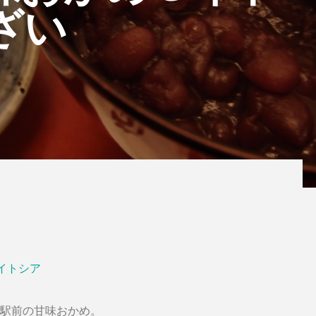
ざい
イトシア
駅前の甘味おかめ。