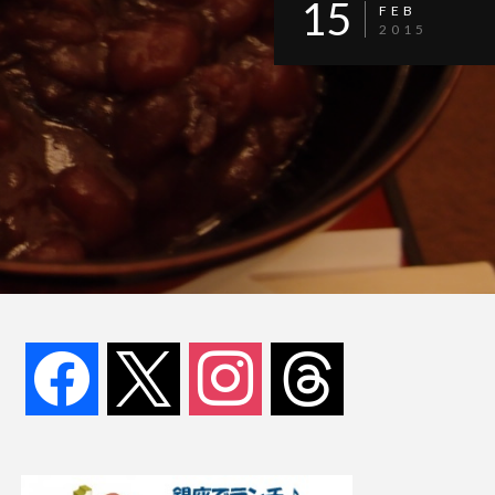
15
FEB
2015
facebook
x
instagram
threads