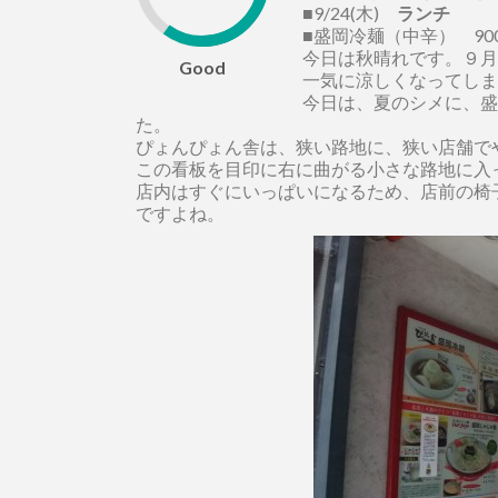
■9/24(木)
ランチ
■盛岡冷麺（中辛） 90
今日は秋晴れです。９月
Good
一気に涼しくなってしま
今日は、夏のシメに、盛
た。
ぴょんぴょん舎は、狭い路地に、狭い店舗で
この看板を目印に右に曲がる小さな路地に入
店内はすぐにいっぱいになるため、店前の椅
ですよね。