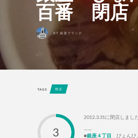
百番 閉店
BY
銀座でランチ
閉店
TAGS
2012.3.31に閉店しまし
3
——
■
銀座４丁目
ぴょんぴ