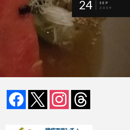
24
SEP
2009
facebook
x
instagram
threads