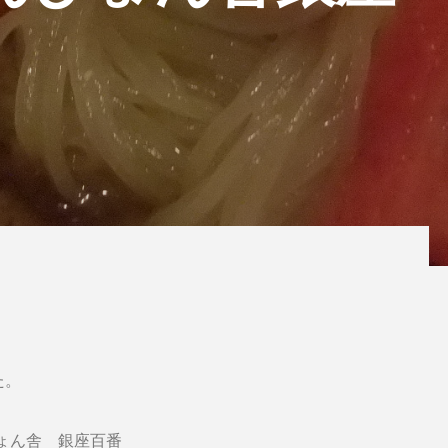
た。
ょん舎 銀座百番