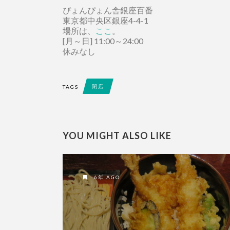
ぴょんぴょん舎銀座百番
東京都中央区銀座4-4-1
場所は、
ここ
。
[月～日] 11:00～24:00
休みなし
閉店
TAGS
YOU MIGHT ALSO LIKE
6年 AGO