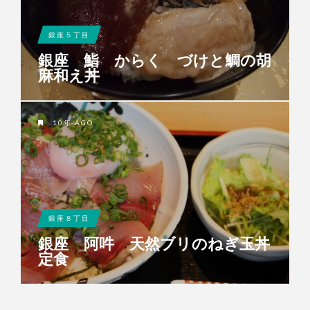
銀座５丁目
銀座 鮨 からく づけと鯛の胡
麻和え丼
10年 AGO
銀座８丁目
銀座 阿吽 天然ブリのねぎ玉丼
定食