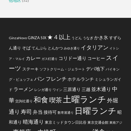
他地区
(52)
★４以上
かき氷
すずら
GINZA SIX
GinzaNovo
うどん
うなぎ
イタリアン
そば
ん通り
てんぷら
とんかつ
みゆき通り
イトシ
スイ
カレー
コリドー通り
コーヒー
ア・マルイ
ガス灯通り
ーツ
デパ地下
ステーキ
ソフトクリーム・ジェラート
バイキン
フレンチ
パン
ホテルランチ
ミシュランガイ
グ・ビュッフェ
中
ラーメン
並木通り
三原通り
三越
ド
レンガ通り
ワイン
土曜ランチ
和食
喫茶
華
外堀
交詢社通り
日曜ランチ
通り
寿司
弁当
接待可
昭
数寄屋通り
晴海通り
和通り
東京ミッドタウン日比谷
東京交通会館
東南アジ