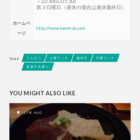
～22:30(LO21:30)
第３日曜日（連休の場合は連休最終日）
ホームペ
http://www.karen-ja.com
ージ
とんかつ
土曜ランチ
接待可
日曜ランチ
TAGS
銀座中央通り
YOU MIGHT ALSO LIKE
17年 AGO