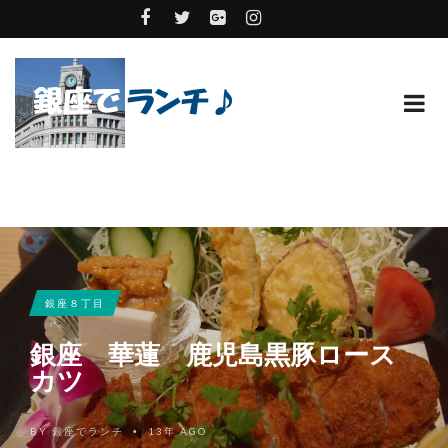
銀座８丁目
銀座 華蓮 鹿児島黒豚ロース
カツ
BY
銀座でランチ
13年 AGO
•