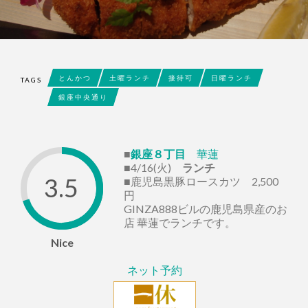
とんかつ
土曜ランチ
接待可
日曜ランチ
TAGS
銀座中央通り
■
銀座８丁目
華蓮
■4/16(火)
ランチ
3.5
■鹿児島黒豚ロースカツ 2,500
円
GINZA888ビルの鹿児島県産のお
店 華蓮でランチです。
Nice
ネット予約