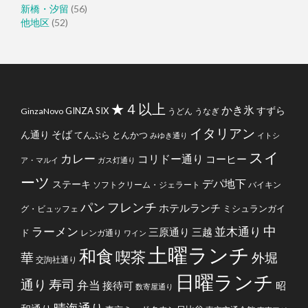
新橋・汐留
(56)
他地区
(52)
★４以上
かき氷
すずら
GINZA SIX
GinzaNovo
うどん
うなぎ
イタリアン
そば
ん通り
てんぷら
とんかつ
みゆき通り
イトシ
スイ
カレー
コリドー通り
コーヒー
ア・マルイ
ガス灯通り
ーツ
デパ地下
ステーキ
ソフトクリーム・ジェラート
バイキン
フレンチ
パン
ホテルランチ
ミシュランガイ
グ・ビュッフェ
中
ラーメン
並木通り
三原通り
三越
ド
レンガ通り
ワイン
土曜ランチ
和食
喫茶
華
外堀
交詢社通り
日曜ランチ
通り
寿司
弁当
接待可
昭
数寄屋通り