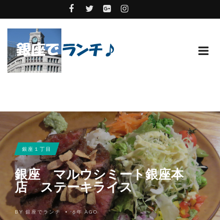
銀座１丁目
銀座 マルウシミート銀座本
店 ステーキライス
BY
銀座でランチ
6年 AGO
•