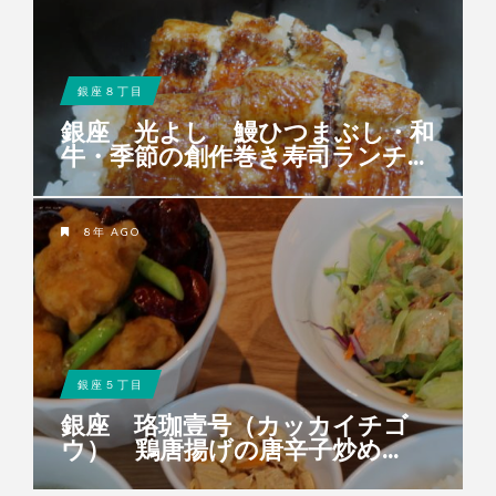
銀座８丁目
銀座 光よし 鰻ひつまぶし・和
牛・季節の創作巻き寿司ランチ...
8年 AGO
銀座５丁目
銀座 珞珈壹号（カッカイチゴ
ウ） 鶏唐揚げの唐辛子炒め...