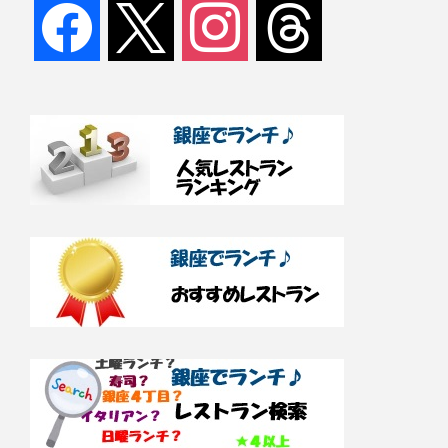
facebook
x
instagram
threads