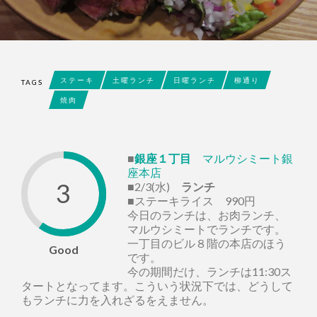
ステーキ
土曜ランチ
日曜ランチ
柳通り
TAGS
焼肉
■
銀座１丁目
マルウシミート銀
座本店
3
■2/3(水)
ランチ
■ステーキライス 990円
今日のランチは、お肉ランチ、
マルウシミートでランチです。
一丁目のビル８階の本店のほう
Good
です。
今の期間だけ、ランチは11:30ス
タートとなってます。こういう状況下では、どうして
もランチに力を入れざるをえません。