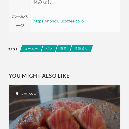
休みなし
ホームペ
https://honolulucoffee.co.jp
ージ
コーヒー
パン
喫茶
晴海通り
TAGS
YOU MIGHT ALSO LIKE
3年 AGO