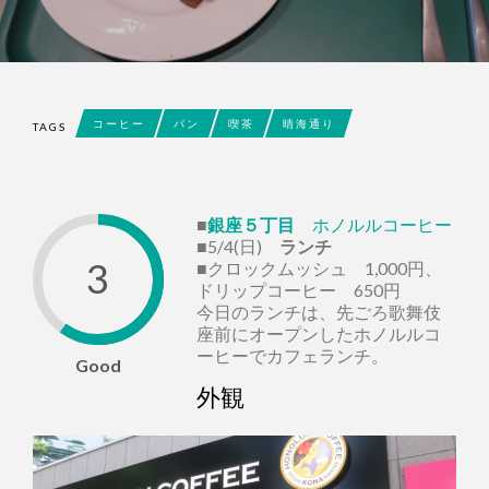
コーヒー
パン
喫茶
晴海通り
TAGS
■
銀座５丁目
ホノルルコーヒー
■5/4(日)
ランチ
3
■クロックムッシュ 1,000円、
ドリップコーヒー 650円
今日のランチは、先ごろ歌舞伎
座前にオープンしたホノルルコ
ーヒーでカフェランチ。
Good
外観