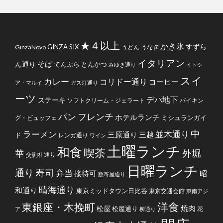
★４以上
かき氷
すずら
GINZA SIX
GinzaNovo
うどん
うなぎ
イタリアン
そば
ん通り
てんぷら
とんかつ
みゆき通り
イトシ
スイ
カレー
コリドー通り
コーヒー
ア・マルイ
ガス灯通り
ーツ
デパ地下
ステーキ
ソフトクリーム・ジェラート
バイキン
フレンチ
パン
ホテルランチ
ミシュランガイ
グ・ビュッフェ
中
ラーメン
並木通り
三原通り
三越
ド
レンガ通り
ワイン
土曜ランチ
和食
喫茶
華
外堀
交詢社通り
日曜ランチ
通り
寿司
弁当
接待可
昭
数寄屋通り
晴海通り
和通り
東京ミッドタウン日比谷
東京交通会館
東南アジ
洋食
東銀座・木挽町
焼肉
松屋
松屋通り
花
ア
柳通り