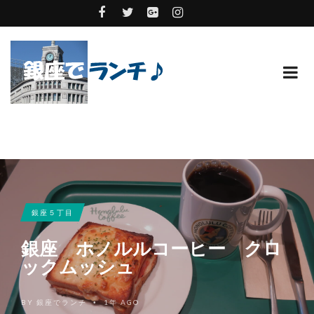
銀座５丁目
銀座 ホノルルコーヒー クロ
ックムッシュ
BY
銀座でランチ
1年 AGO
•