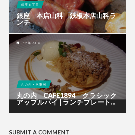
銀座５丁目
銀座 本店山科 鉄板本店山科ラ
ンチ
12年 AGO
丸の内・八重洲
丸の内 CAFE1894 クラシック
アップルパイ | ランチプレート...
SUBMIT A COMMENT