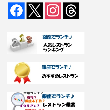
facebook
x
instagram
threads