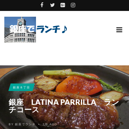
銀座８丁目
銀座 LATINA PARRILLA ラン
チコース
BY
銀座でランチ
2年 AGO
•