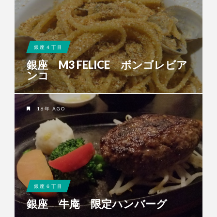
銀座４丁目
銀座 M3 FELICE ボンゴレビア
ンコ
16年 AGO
銀座６丁目
銀座 牛庵 限定ハンバーグ