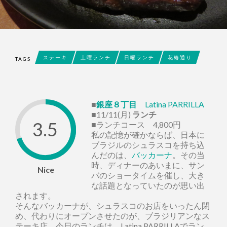
ステーキ
土曜ランチ
日曜ランチ
花椿通り
TAGS
■
銀座８丁目
Latina PARRILLA
■11/11(月)
ランチ
3.5
■ランチコース 4,800円
私の記憶が確かならば、日本に
ブラジルのシュラスコを持ち込
んだのは、
バッカーナ
。その当
時、ディナーのあいまに、サン
Nice
バのショータイムを催し、大き
な話題となっていたのが思い出
されます。
そんなバッカーナが、シュラスコのお店をいったん閉
め、代わりにオープンさせたのが、ブラジリアンなス
テーキ店。今日のランチは、Latina PARRILLAでラン