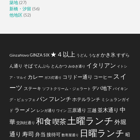
築地
(27)
新橋・汐留
(56)
他地区
(52)
★４以上
かき氷
すずら
GINZA SIX
GinzaNovo
うどん
うなぎ
イタリアン
そば
ん通り
てんぷら
とんかつ
みゆき通り
イトシ
スイ
カレー
コリドー通り
コーヒー
ア・マルイ
ガス灯通り
ーツ
デパ地下
ステーキ
ソフトクリーム・ジェラート
バイキン
フレンチ
パン
ホテルランチ
ミシュランガイ
グ・ビュッフェ
中
ラーメン
並木通り
三原通り
三越
ド
レンガ通り
ワイン
土曜ランチ
和食
喫茶
華
外堀
交詢社通り
日曜ランチ
通り
寿司
弁当
接待可
昭
数寄屋通り