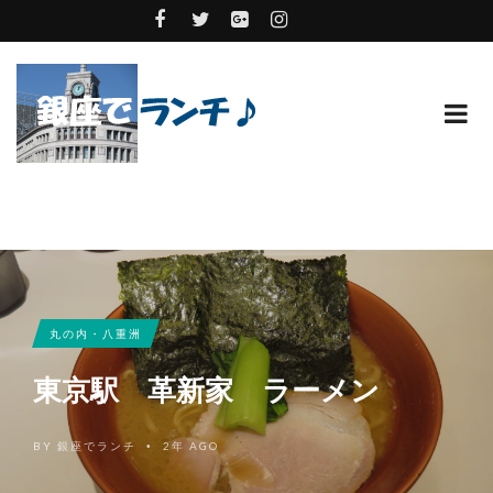
丸の内・八重洲
東京駅 革新家 ラーメン
BY
銀座でランチ
2年 AGO
•