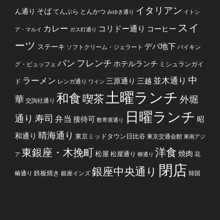
イタリアン
そば
ん通り
てんぷら
とんかつ
みゆき通り
イトシ
スイ
カレー
コリドー通り
コーヒー
ア・マルイ
ガス灯通り
ーツ
デパ地下
ステーキ
ソフトクリーム・ジェラート
バイキン
フレンチ
パン
ホテルランチ
ミシュランガイ
グ・ビュッフェ
中
ラーメン
並木通り
三原通り
三越
ド
レンガ通り
ワイン
土曜ランチ
和食
喫茶
華
外堀
交詢社通り
日曜ランチ
通り
寿司
弁当
接待可
昭
数寄屋通り
晴海通り
和通り
東京ミッドタウン日比谷
東京交通会館
東南アジ
洋食
東銀座・木挽町
焼肉
松屋
松屋通り
花
ア
柳通り
閉店
銀座中央通り
鉄板焼き
椿通り
銀座インズ
韓国