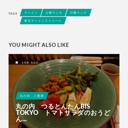
ラーメン
土曜ランチ
日曜ランチ
TAGS
東京ラーメンストリート
YOU MIGHT ALSO LIKE
14年 AGO
丸の内・八重洲
丸の内 つるとんたんBIS
TOKYO トマトサラダのおうど
ん...