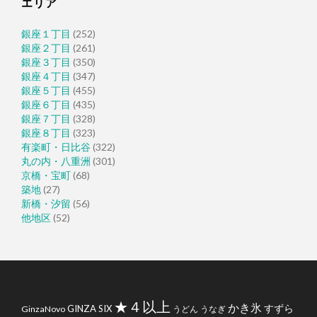
エリア
銀座１丁目
(252)
銀座２丁目
(261)
銀座３丁目
(350)
銀座４丁目
(347)
銀座５丁目
(455)
銀座６丁目
(435)
銀座７丁目
(328)
銀座８丁目
(323)
有楽町・日比谷
(322)
丸の内・八重洲
(301)
京橋・宝町
(68)
築地
(27)
新橋・汐留
(56)
他地区
(52)
★４以上
かき氷
すずら
GINZA SIX
GinzaNovo
うどん
うなぎ