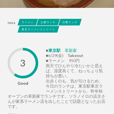
ラーメン
土曜ランチ
日曜ランチ
TAGS
東京ラーメンストリート
■
東京駅
革新家
■6/29(金)
Takeout
3
■ラーメン 950円
雨天でひんやり冷たいかと思え
ば、湿度高くて、ねっちょり気
持ちが悪い。
出歩くのも、気が引けるため、
Good
今日のランチは、東京駅東京ラ
ーメンストリートから、昨年秋
オープンの革新家でランチです。ソラノイロの店主さ
んが家系ラーメン店を出したことで話題となったお店
です。