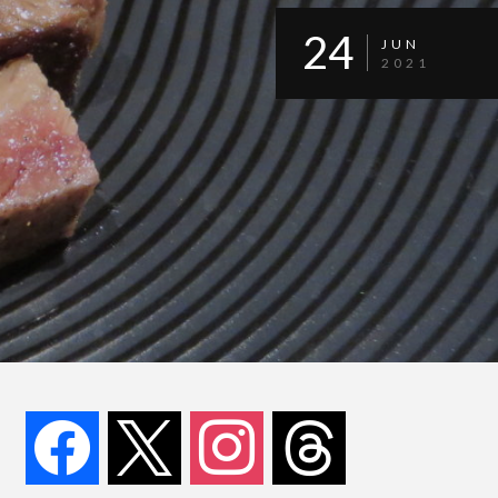
24
JUN
2021
facebook
x
instagram
threads