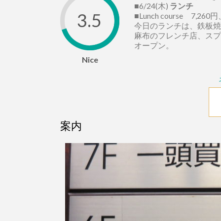
■6/24(木)
ランチ
3.5
■Lunch course 7,2
今日のランチは、鉄板焼
麻布のフレンチ店、スプ
オープン。
Nice
案内