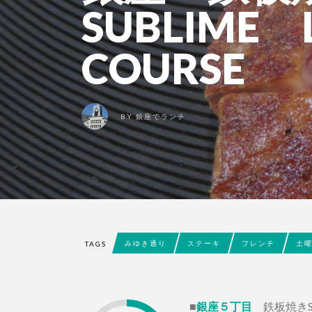
SUBLIME 
COURSE
BY
銀座でランチ
みゆき通り
ステーキ
フレンチ
土
TAGS
■
銀座５丁目
鉄板焼きSub