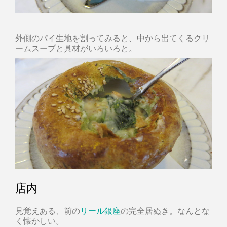
外側のパイ生地を割ってみると、中から出てくるクリ
ームスープと具材がいろいろと。
店内
見覚えある、前の
リール銀座
の完全居ぬき。なんとな
く懐かしい。