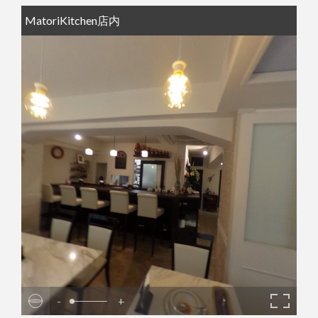
MatoriKitchen店内
-
+