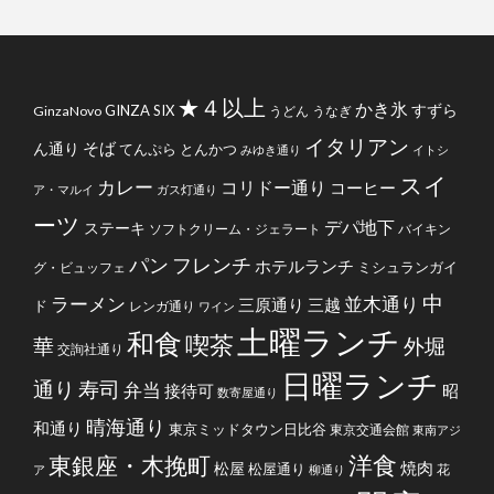
★４以上
かき氷
すずら
GINZA SIX
GinzaNovo
うどん
うなぎ
イタリアン
そば
ん通り
てんぷら
とんかつ
みゆき通り
イトシ
スイ
カレー
コリドー通り
コーヒー
ア・マルイ
ガス灯通り
ーツ
デパ地下
ステーキ
ソフトクリーム・ジェラート
バイキン
フレンチ
パン
ホテルランチ
ミシュランガイ
グ・ビュッフェ
中
ラーメン
並木通り
三原通り
三越
ド
レンガ通り
ワイン
土曜ランチ
和食
喫茶
華
外堀
交詢社通り
日曜ランチ
通り
寿司
弁当
接待可
昭
数寄屋通り
晴海通り
和通り
東京ミッドタウン日比谷
東京交通会館
東南アジ
洋食
東銀座・木挽町
焼肉
松屋
松屋通り
花
ア
柳通り