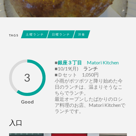
土曜ランチ
日曜ランチ
洋食
TAGS
■
銀座３丁目
Matori Kitchen
■10/19(月)
ランチ
3
■Ｄセット 1,050円
小雨がポツポツと降り始めた今
日のランチは、温まりそうなこ
ちらでランチ。
最近オープンしたばかりのロシ
Good
ア料理のお店、Matori Kitchenで
ランチです。
入口