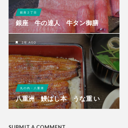
銀座２丁目
銀座 牛の達人 牛タン御膳
2年 AGO
丸の内・八重洲
八重洲 鰻はし本 うな重 い
SUBMIT A COMMENT