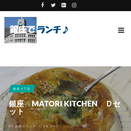
銀座３丁目
銀座 MATORI KITCHEN Ｄセ
ット
BY
銀座でランチ
6年 AGO
•