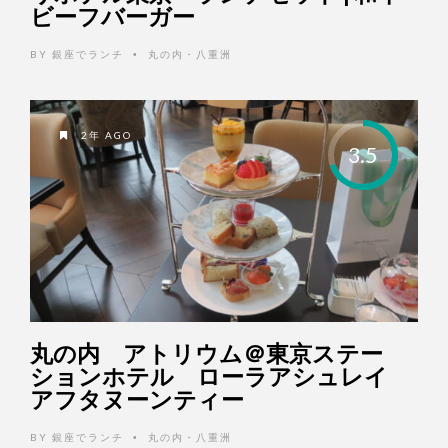
ビーフバーガー
BY
銀座でランチ
丸の内・八重洲
•
2年 AGO
3.5
丸の内 アトリウム＠東京ステー
ションホテル ローラアシュレイ
アフタヌーンティー
BY
銀座でランチ
丸の内・八重洲
•