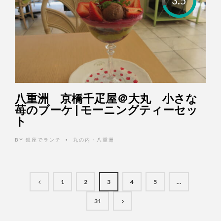
3.5
八重洲 京橋千疋屋＠大丸 小さな
苺のブーケ | モーニングティーセッ
ト
BY
銀座でランチ
丸の内・八重洲
•
1
2
3
4
5
…
31