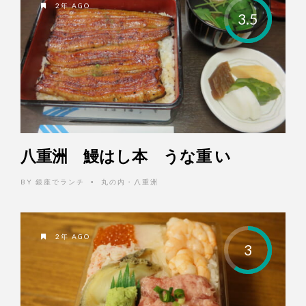
2年 AGO
3.5
八重洲 鰻はし本 うな重 い
BY
銀座でランチ
丸の内・八重洲
•
2年 AGO
3