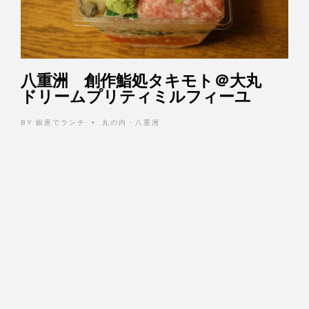
八重洲 創作鮨処タキモト＠大丸
ドリームプリティミルフィーユ
BY
銀座でランチ
丸の内・八重洲
•