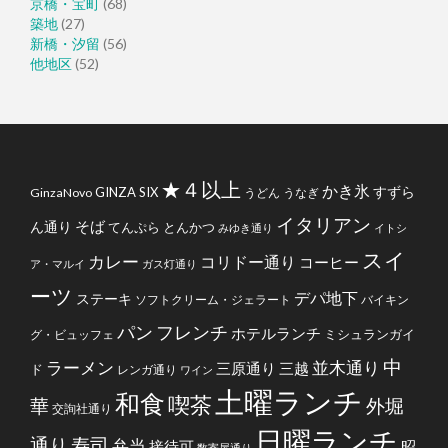
京橋・宝町
(68)
築地
(27)
新橋・汐留
(56)
他地区
(52)
★４以上
かき氷
すずら
GINZA SIX
GinzaNovo
うどん
うなぎ
イタリアン
そば
ん通り
てんぷら
とんかつ
みゆき通り
イトシ
スイ
カレー
コリドー通り
コーヒー
ア・マルイ
ガス灯通り
ーツ
デパ地下
ステーキ
ソフトクリーム・ジェラート
バイキン
フレンチ
パン
ホテルランチ
ミシュランガイ
グ・ビュッフェ
中
ラーメン
並木通り
三原通り
三越
ド
レンガ通り
ワイン
土曜ランチ
和食
喫茶
華
外堀
交詢社通り
日曜ランチ
通り
寿司
弁当
接待可
昭
数寄屋通り