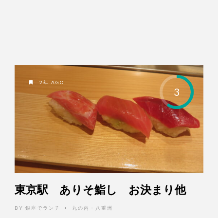
2年 AGO
3
東京駅 ありそ鮨し お決まり他
BY
銀座でランチ
丸の内・八重洲
•