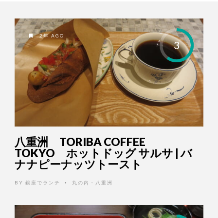
2年 AGO
3
八重洲 TORIBA COFFEE
TOKYO ホットドッグ サルサ | バ
ナナピーナッツトースト
BY
銀座でランチ
丸の内・八重洲
•