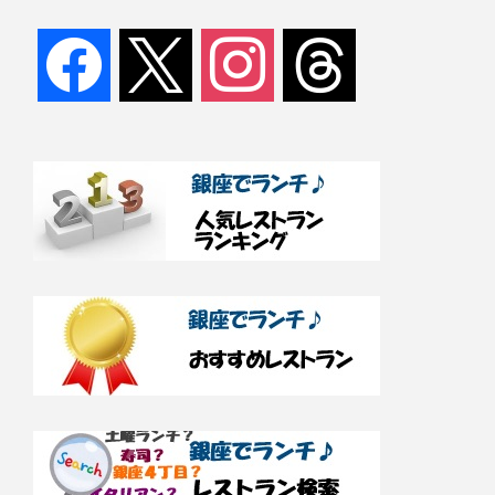
facebook
x
instagram
threads