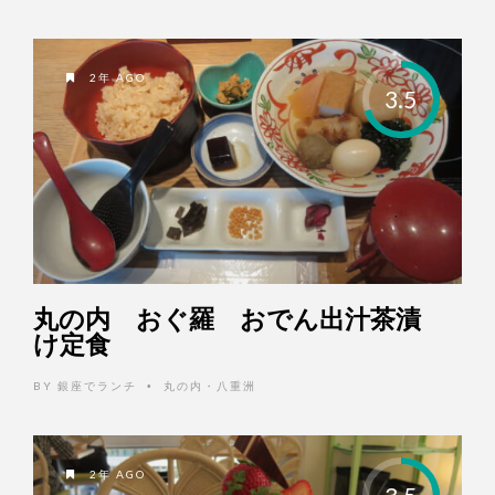
2年 AGO
3.5
丸の内 おぐ羅 おでん出汁茶漬
け定食
BY
銀座でランチ
丸の内・八重洲
•
2年 AGO