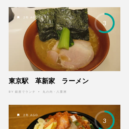
2年 AGO
3
東京駅 革新家 ラーメン
BY
銀座でランチ
丸の内・八重洲
•
2年 AGO
3