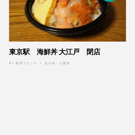
東京駅 海鮮丼 大江戸 閉店
BY
銀座でランチ
丸の内・八重洲
•