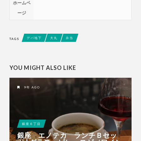
ホームペ
ージ
デパ地下
大丸
弁当
TAGS
YOU MIGHT ALSO LIKE
9年 AGO
銀座６丁目
銀座 エノテカ ランチＢセッ