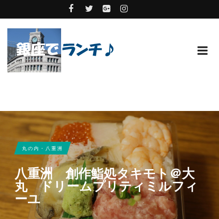
丸の内・八重洲
八重洲 創作鮨処タキモト＠大
丸 ドリームプリティミルフィ
ーユ