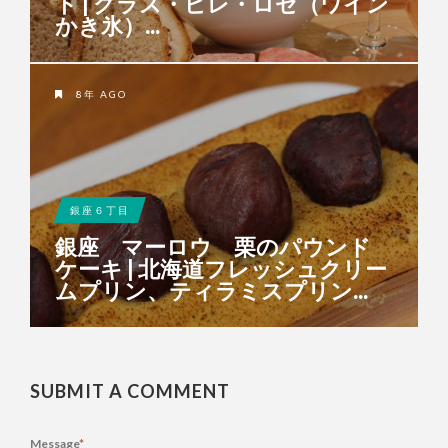
ト | グラス・ピレ・ロゼ（ワイン
かき氷）...
8年 AGO
銀座６丁目
銀座 マーロウ 栗のパウンド
ケーキ | 北海道フレッシュクリー
ムプリン、ティラミスプリン...
SUBMIT A COMMENT
Message
*