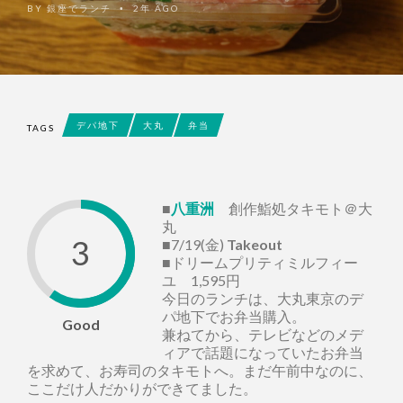
BY
銀座でランチ
2年 AGO
•
デパ地下
大丸
弁当
TAGS
■
八重洲
創作鮨処タキモト＠大
丸
3
■7/19(金)
Takeout
■ドリームプリティミルフィー
ユ 1,595円
今日のランチは、大丸東京のデ
パ地下でお弁当購入。
Good
兼ねてから、テレビなどのメデ
ィアで話題になっていたお弁当
を求めて、お寿司のタキモトへ。まだ午前中なのに、
ここだけ人だかりができてました。