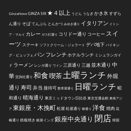
★４以上
かき氷
すずら
GINZA SIX
GinzaNovo
うどん
うなぎ
イタリアン
そば
ん通り
てんぷら
とんかつ
みゆき通り
イトシ
スイ
カレー
コリドー通り
コーヒー
ア・マルイ
ガス灯通り
ーツ
デパ地下
ステーキ
ソフトクリーム・ジェラート
バイキン
フレンチ
パン
ホテルランチ
ミシュランガイ
グ・ビュッフェ
中
ラーメン
並木通り
三原通り
三越
ド
レンガ通り
ワイン
土曜ランチ
和食
喫茶
華
外堀
交詢社通り
日曜ランチ
通り
寿司
弁当
接待可
昭
数寄屋通り
晴海通り
和通り
東京ミッドタウン日比谷
東京交通会館
東南アジ
洋食
東銀座・木挽町
焼肉
松屋
松屋通り
花
ア
柳通り
閉店
銀座中央通り
鉄板焼き
椿通り
銀座インズ
韓国