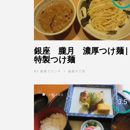
銀座 朧月 濃厚つけ麺 |
特製つけ麺
BY
銀座でランチ
銀座６丁目
•
5年 AGO
3.5