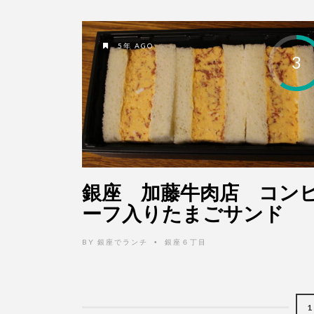
5年 AGO
3
銀座 加藤牛肉店 コン
ーフ入りたまごサンド
BY
銀座でランチ
銀座６丁目
•
1