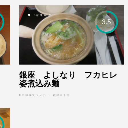
5か月 AGO
3.5
銀座 よしなり フカヒレ
姿煮込み麺
BY
銀座でランチ
銀座６丁目
•