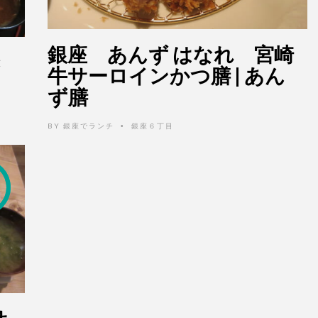
銀座 あんず はなれ 宮崎
き
牛サーロインかつ膳 | あん
ず膳
BY
銀座でランチ
銀座６丁目
•
サ