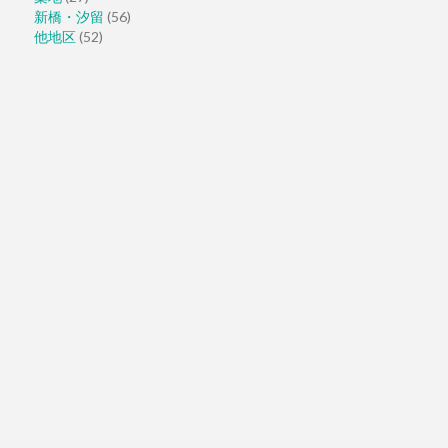
新橋・汐留
(56)
他地区
(52)