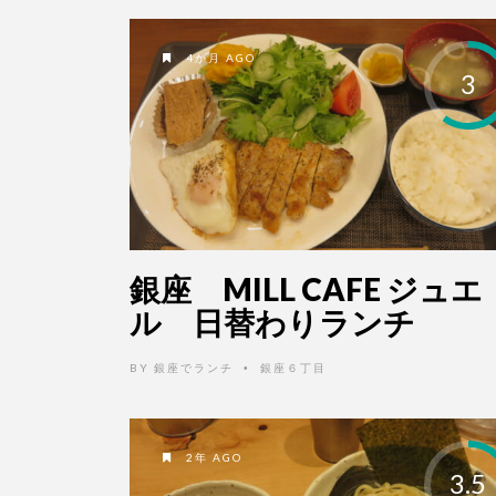
4か月 AGO
3
銀座 MILL CAFE ジュエ
ル 日替わりランチ
BY
銀座でランチ
銀座６丁目
•
2年 AGO
3.5