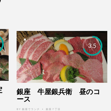
5年 AGO
3.5
定
銀座 牛屋銀兵衛 昼のコ
ース
BY
銀座でランチ
銀座７丁目
•