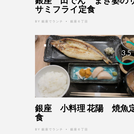
サミフライ定食
BY
銀座でランチ
銀座６丁目
•
5年 AGO
3.5
銀座 小料理 花陽 焼魚
食
BY
銀座でランチ
銀座６丁目
•