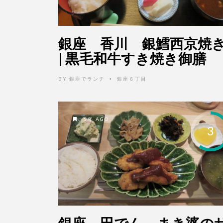
銀座 香川 銀鱈西京焼
| 黒毛和牛すき焼き御膳
BY
銀座でランチ
銀座６丁目
•
5年 AGO
3
銀座 田でん まき婆の