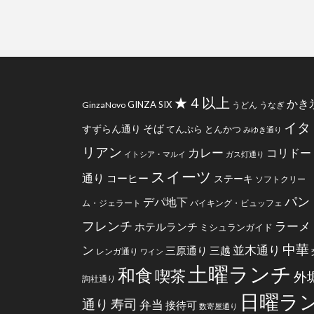
★４以上
かき
GINZA SIX
GinzaNovo
うどん
うなぎ
イタ
そば
すずらん通り
てんぷら
とんかつ
みゆき通り
リアン
カレー
コリドー
イトシア・マルイ
ガス灯通り
スイーツ
通り
コーヒー
ステーキ
ソフトクリー
パン
デパ地下
ム・ジェラート
バイキング・ビュッフェ
フレンチ
ラーメ
ホテルランチ
ミシュランガイド
中華
ン
並木通り
三原通り
三越
レンガ通り
ワイン
土曜ランチ
和食
喫茶
外
詢社通り
日曜ラ
通り
寿司
弁当
接待可
数寄屋通り