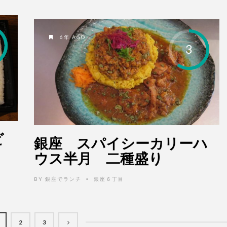
6年 AGO
3
ビ
銀座 スパイシーカリーハ
ウス半月 二種盛り
BY
銀座でランチ
銀座６丁目
•
2
3