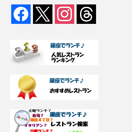
facebook
x
instagram
threads