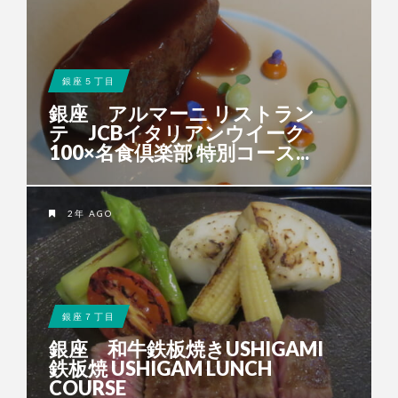
銀座５丁目
銀座 アルマーニ リストラン
テ JCBイタリアンウイーク
100×名食倶楽部 特別コース...
2年 AGO
銀座７丁目
銀座 和牛鉄板焼きUSHIGAMI
鉄板焼 USHIGAM LUNCH
COURSE