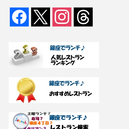
facebook
x
instagram
threads