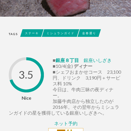
ステーキ
ミシュランガイド
金春通り
TAGS
■
銀座８丁目
銀座いしざき
■10/4(金)
ディナー
3.5
■シェフおまかせコース 23,100
円、ドリンク 3,190円＋サービ
ス料 10%
今日は、牛肉三昧の夜ディナ
ー。
Nice
加藤牛肉店から独立したのが
2016年。その翌年からミシュラ
ンガイドの星を獲得している銀座いしざきへ。
ネット予約