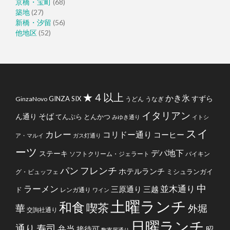
京橋・宝町
(68)
築地
(27)
新橋・汐留
(56)
他地区
(52)
★４以上
かき氷
すずら
GINZA SIX
GinzaNovo
うどん
うなぎ
イタリアン
そば
ん通り
てんぷら
とんかつ
みゆき通り
イトシ
スイ
カレー
コリドー通り
コーヒー
ア・マルイ
ガス灯通り
ーツ
デパ地下
ステーキ
ソフトクリーム・ジェラート
バイキン
フレンチ
パン
ホテルランチ
ミシュランガイ
グ・ビュッフェ
中
ラーメン
並木通り
三原通り
三越
ド
レンガ通り
ワイン
土曜ランチ
和食
喫茶
華
外堀
交詢社通り
日曜ランチ
通り
寿司
弁当
接待可
昭
数寄屋通り