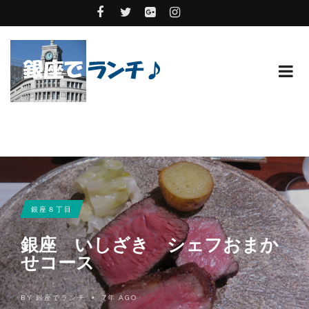
銀座８丁目
銀座 いしざき シェフおまか
せコース
BY
銀座でランチ
7年 AGO
•