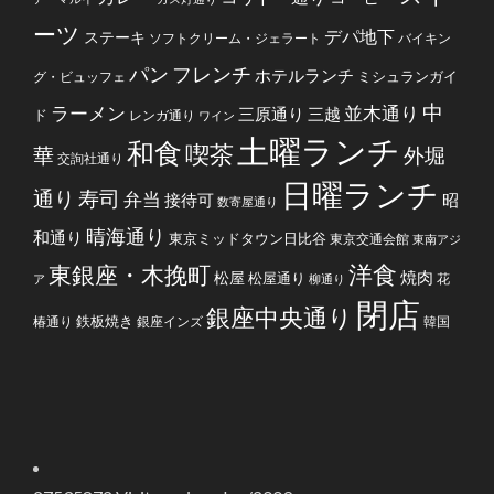
ーツ
デパ地下
ステーキ
ソフトクリーム・ジェラート
バイキン
フレンチ
パン
ホテルランチ
ミシュランガイ
グ・ビュッフェ
中
ラーメン
並木通り
三原通り
三越
ド
レンガ通り
ワイン
土曜ランチ
和食
喫茶
華
外堀
交詢社通り
日曜ランチ
通り
寿司
弁当
接待可
昭
数寄屋通り
晴海通り
和通り
東京ミッドタウン日比谷
東京交通会館
東南アジ
洋食
東銀座・木挽町
焼肉
松屋
松屋通り
花
ア
柳通り
閉店
銀座中央通り
鉄板焼き
椿通り
銀座インズ
韓国