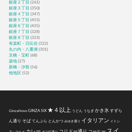
銀座２丁目
(261)
銀座３丁目
(350)
銀座４丁目
(347)
銀座５丁目
(455)
銀座６丁目
(435)
銀座７丁目
(328)
銀座８丁目
(323)
有楽町・日比谷
(322)
丸の内・八重洲
(301)
京橋・宝町
(68)
築地
(27)
新橋・汐留
(56)
他地区
(52)
★４以上
かき氷
すずら
GINZA SIX
GinzaNovo
うどん
うなぎ
イタリアン
そば
ん通り
てんぷら
とんかつ
みゆき通り
イトシ
スイ
カレー
コリドー通り
コーヒー
ア・マルイ
ガス灯通り