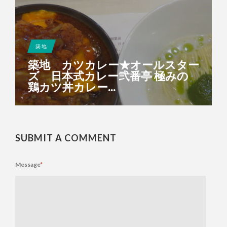
築地
築地 カツカレー★オールスター
ズ 日本式カレー弐番亭 極みの
鶏カツ丼カレー...
SUBMIT A COMMENT
Message
*