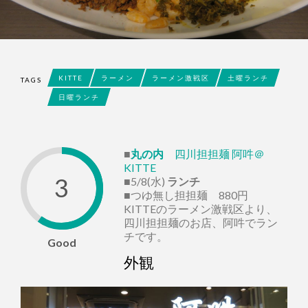
KITTE
ラーメン
ラーメン激戦区
土曜ランチ
TAGS
日曜ランチ
■
丸の内
四川担担麺 阿吽＠
KITTE
3
■5/8(水)
ランチ
■つゆ無し担担麺 880円
KITTEのラーメン激戦区より、
四川担担麺のお店、阿吽でラン
チです。
Good
外観