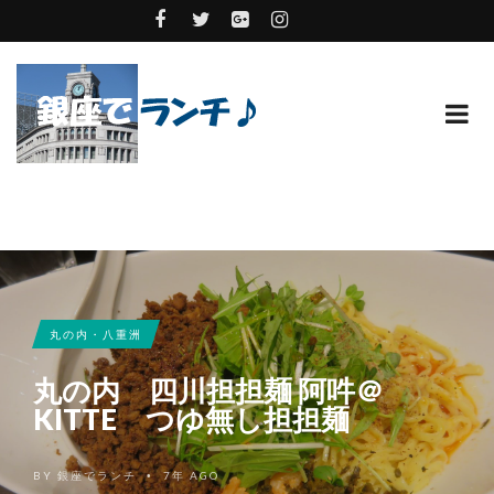
丸の内・八重洲
丸の内 四川担担麺 阿吽＠
KITTE つゆ無し担担麺
BY
銀座でランチ
7年 AGO
•