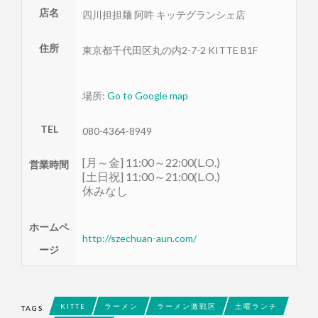
店名
四川担担麺 阿吽 キッテグランシェ店
住所
東京都
千代田区
丸の内2-7-2 KITTE B1F
場所:
Go to Google map
TEL
080-4364-8949
[月～金] 11:00～22:00(L.O.)
営業時間
[土日祝] 11:00～21:00(L.O.)
休みなし
ホームペ
http://szechuan-aun.com/
ージ
KITTE
ラーメン
ラーメン激戦区
土曜ランチ
TAGS