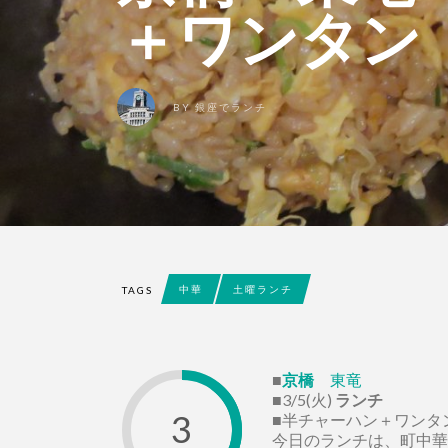
＋ワンタン
BY
銀座でランチ
中華
土曜ランチ
TAGS
■
京橋
東竜
■3/5(火)
ランチ
3
■半チャーハン＋ワンタン
今日のランチは、町中華