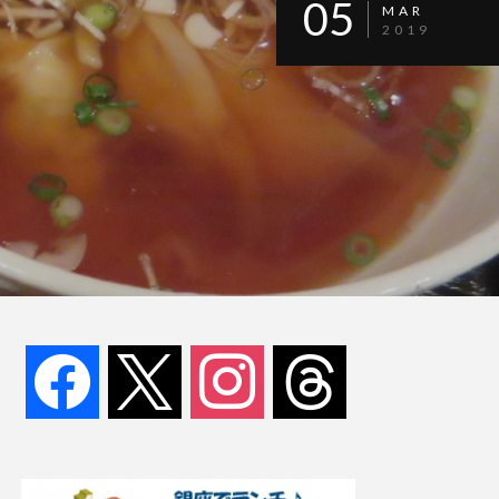
05
MAR
2019
facebook
x
instagram
threads