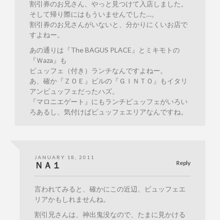
割引券のお兄さん、やっと見つけて入店しました。
そして帰り際にはもういませんでした…。
割引券のお兄さんがいないと、分かりにくいお店で
すよねー。
あの通りは『The BAGUS PLACE』とミキモトの
『Ｗaza』も
ビュッフェ（付き）ランチなんですよねー。
あ、確か『ＺＯＥ』ビルの『ＧＩＮＴＯ』もイタリ
アンビュッフェだったハズ。
『マロニエゲート』にもランチビュッフェがいろい
ろあるし、気付けばビュッフェエリアなんですね。
JANUARY 18, 2011
Reply
ＮＡ１
言われてみると、確かにこの近辺、ビュッフェエ
リアかもしれませんね。
割引兄さんは、神出鬼没なので、たまに見かける