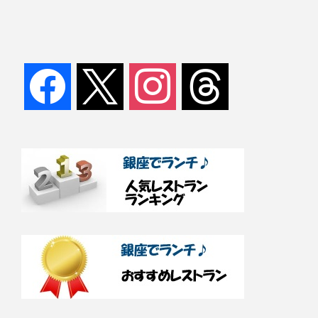
facebook
x
instagram
threads