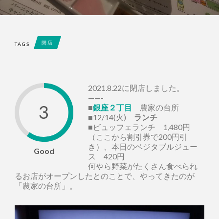
閉店
TAGS
2021.8.22に閉店しました。
——-
3
■
銀座２丁目
農家の台所
■12/14(火)
ランチ
■ビュッフェランチ 1,480円
（ここから割引券で200円引
き）、本日のベジタブルジュー
Good
ス 420円
何やら野菜がたくさん食べられ
るお店がオープンしたとのことで、やってきたのが
「農家の台所」。