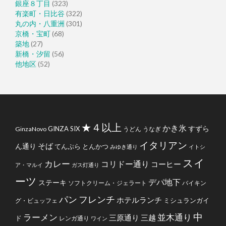
銀座８丁目
(323)
有楽町・日比谷
(322)
丸の内・八重洲
(301)
京橋・宝町
(68)
築地
(27)
新橋・汐留
(56)
他地区
(52)
★４以上
かき氷
すずら
GINZA SIX
GinzaNovo
うどん
うなぎ
イタリアン
そば
ん通り
てんぷら
とんかつ
みゆき通り
イトシ
スイ
カレー
コリドー通り
コーヒー
ア・マルイ
ガス灯通り
ーツ
デパ地下
ステーキ
ソフトクリーム・ジェラート
バイキン
フレンチ
パン
ホテルランチ
ミシュランガイ
グ・ビュッフェ
中
ラーメン
並木通り
三原通り
三越
ド
レンガ通り
ワイン