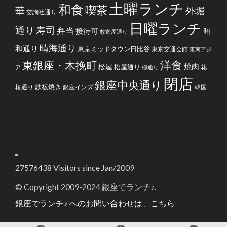
土曜ランチ
和食
喫茶
華
外堀
交詢社通り
日曜ランチ
通り
寿司
弁当
接待可
昭
数寄屋通り
晴海通り
和通り
東京ミッドタウン日比谷
東京交通会館
東南アジ
洋食
東銀座・木挽町
焼肉
松屋
松屋通り
花
ア
柳通り
閉店
銀座中央通り
鉄板焼き
椿通り
銀座インズ
韓国
27576438
Visitors since Jan/2009
© Copyright 2009-2024 銀座でランチ♪.
銀座でランチ♪ へのお問い合わせは、こちら