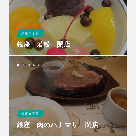
銀座５丁目
銀座 若松 閉店
17年 AGO
銀座８丁目
銀座 肉のハナマサ 閉店