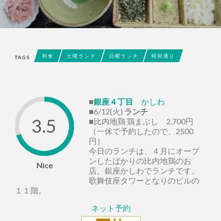
和食
土曜ランチ
日曜ランチ
昭和通り
TAGS
■
銀座４丁目
かしわ
■6/12(火)
ランチ
3.5
■比内地鶏 鶏まぶし 2,700円
（一休で予約したので、2500
円）
今日のランチは、４月にオープ
ンしたばかりの比内地鶏のお
Nice
店、銀座かしわでランチです。
歌舞伎座タワーとなりのビルの
１１階。
ネット予約