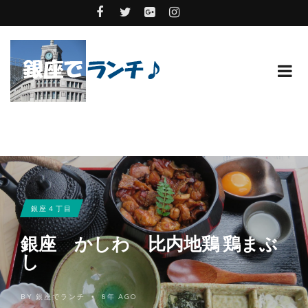
銀座４丁目
銀座 かしわ 比内地鶏 鶏まぶ
し
BY
銀座でランチ
8年 AGO
•