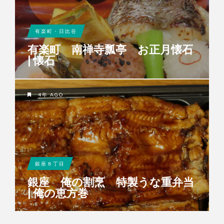
有楽町・日比谷
有楽町 南禅寺瓢亭 お正月懐石
| 懐石
4年 AGO
銀座８丁目
銀座 俺の割烹 特製うな重弁当
| 俺の恵方巻