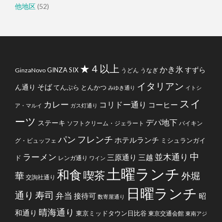
他地区
(52)
★４以上
かき氷
すずら
GINZA SIX
GinzaNovo
うどん
うなぎ
イタリアン
そば
ん通り
てんぷら
とんかつ
みゆき通り
イトシ
スイ
カレー
コリドー通り
コーヒー
ア・マルイ
ガス灯通り
ーツ
デパ地下
ステーキ
ソフトクリーム・ジェラート
バイキン
フレンチ
パン
ホテルランチ
ミシュランガイ
グ・ビュッフェ
中
ラーメン
並木通り
三原通り
三越
ド
レンガ通り
ワイン
土曜ランチ
和食
喫茶
華
外堀
交詢社通り
日曜ランチ
通り
寿司
弁当
接待可
昭
数寄屋通り
晴海通り
和通り
東京ミッドタウン日比谷
東京交通会館
東南アジ