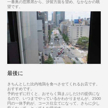
一番奥の窓際席から、汐留方面を望め、なかなかの眺
望です。
最後に
きちんとした比内地鶏を食べさせてくれるお店です。
おすすめです。
予約せずに行くと、おそらく鶏まぶしだけの提供にな
るので、いつまでやっているかわかりませんが、2500
円の一休予約が、コース仕立てになって、さらに少し
安くなって、とってもお得です。