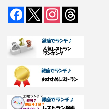
facebook
x
instagram
threads