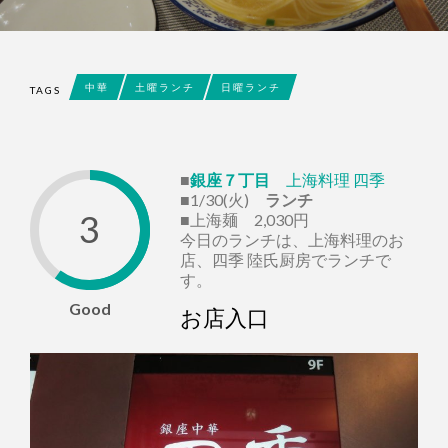
中華
土曜ランチ
日曜ランチ
TAGS
■
銀座７丁目
上海料理 四季
■1/30(火)
ランチ
3
■上海麺 2,030円
今日のランチは、上海料理のお
店、四季 陸氏厨房でランチで
す。
Good
お店入口