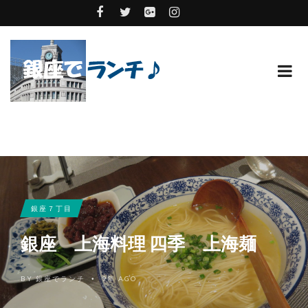
銀座７丁目
銀座 上海料理 四季 上海麺
BY
銀座でランチ
9年 AGO
•