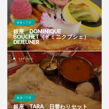
銀座１丁目
銀座 DOMINIQUE
BOUCHET（ドミニクブシェ）
DEJEUNER
14年 AGO
銀座７丁目
銀座 TARA 日替わりセット