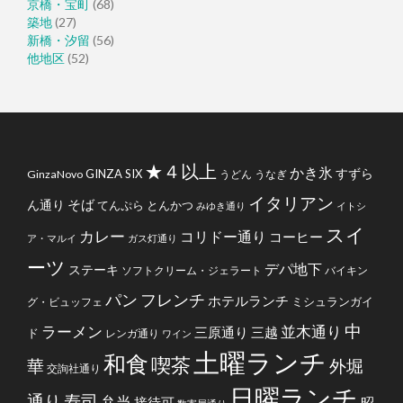
京橋・宝町
(68)
築地
(27)
新橋・汐留
(56)
他地区
(52)
★４以上
かき氷
すずら
GINZA SIX
GinzaNovo
うどん
うなぎ
イタリアン
そば
ん通り
てんぷら
とんかつ
みゆき通り
イトシ
スイ
カレー
コリドー通り
コーヒー
ア・マルイ
ガス灯通り
ーツ
デパ地下
ステーキ
ソフトクリーム・ジェラート
バイキン
フレンチ
パン
ホテルランチ
ミシュランガイ
グ・ビュッフェ
中
ラーメン
並木通り
三原通り
三越
ド
レンガ通り
ワイン
土曜ランチ
和食
喫茶
華
外堀
交詢社通り
日曜ランチ
通り
寿司
弁当
接待可
昭