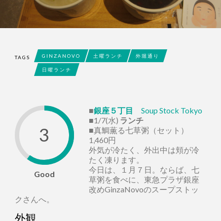
GINZANOVO
土曜ランチ
外堀通り
TAGS
日曜ランチ
■
銀座５丁目
Soup Stock Tokyo
■1/7(水)
ランチ
3
■真鯛薫る七草粥（セット）
1,460円
外気が冷たく、外出中は頬が冷
たく凍ります。
今日は、１月７日。ならば、七
Good
草粥を食べに、東急プラザ銀座
改めGinzaNovoのスープストッ
クさんへ。
外観