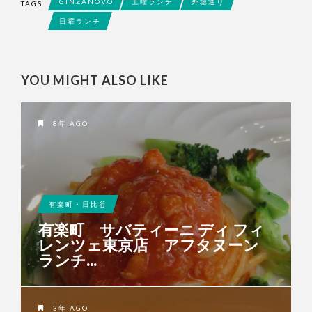
GINZANOVO
土曜ランチ
外堀通り
TAGS
日曜ランチ
YOU MIGHT ALSO LIKE
8年 AGO
有楽町・日比谷
有楽町 サバティーニ ディ フィ
レンツェ東京店 アフタヌーン
ランチ...
3年 AGO