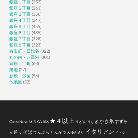
銀座１丁目
(252)
銀座２丁目
(261)
銀座３丁目
(350)
銀座４丁目
(347)
銀座５丁目
(455)
銀座６丁目
(435)
銀座７丁目
(328)
銀座８丁目
(323)
有楽町・日比谷
(322)
丸の内・八重洲
(301)
京橋・宝町
(68)
築地
(27)
新橋・汐留
(56)
他地区
(52)
★４以上
かき氷
すずら
GINZA SIX
GinzaNovo
うどん
うなぎ
イタリアン
そば
ん通り
てんぷら
とんかつ
みゆき通り
イトシ