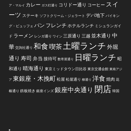
スイ
カレー
コリドー通り
コーヒー
ア・マルイ
ガス灯通り
ーツ
デパ地下
ステーキ
ソフトクリーム・ジェラート
バイキン
フレンチ
パン
ホテルランチ
ミシュランガイ
グ・ビュッフェ
中
ラーメン
並木通り
三原通り
三越
ド
レンガ通り
ワイン
土曜ランチ
和食
喫茶
華
外堀
交詢社通り
日曜ランチ
通り
寿司
弁当
接待可
昭
数寄屋通り
晴海通り
和通り
東京ミッドタウン日比谷
東京交通会館
東南アジ
洋食
東銀座・木挽町
焼肉
松屋
松屋通り
花
ア
柳通り
閉店
銀座中央通り
鉄板焼き
椿通り
銀座インズ
韓国