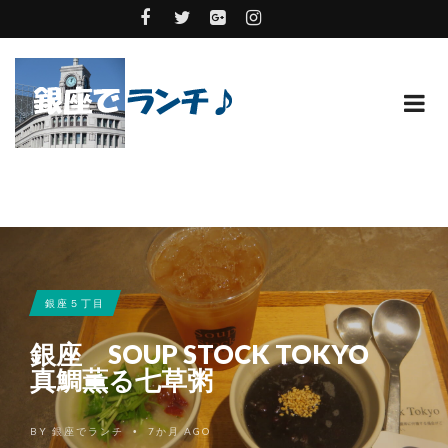
銀座５丁目
銀座 SOUP STOCK TOKYO
真鯛薫る七草粥
BY
銀座でランチ
7か月 AGO
•