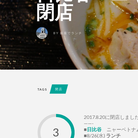
閉店
BY
銀座でランチ
閉店
TAGS
2017.8.20に閉店しまし
——-
3
■
日比谷
ニャーベトナ
■8/26(水)
ランチ