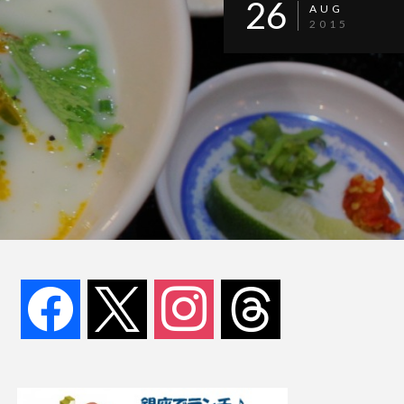
26
AUG
2015
facebook
x
instagram
threads