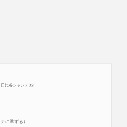
2 日比谷シャンテB2F
ンテに準ずる）