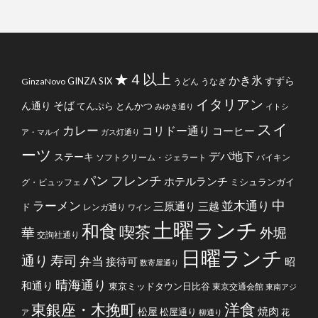
★４以上
かき氷
すずら
GINZA SIX
GinzaNovo
うどん
うなぎ
イタリアン
そば
ん通り
てんぷら
とんかつ
みゆき通り
イトシ
スイ
カレー
コリドー通り
コーヒー
ア・マルイ
ガス灯通り
ーツ
デパ地下
ステーキ
ソフトクリーム・ジェラート
バイキン
フレンチ
パン
ホテルランチ
ミシュランガイ
グ・ビュッフェ
中
ラーメン
並木通り
三原通り
三越
ド
レンガ通り
ワイン
土曜ランチ
和食
喫茶
華
外堀
交詢社通り
日曜ランチ
通り
寿司
弁当
接待可
昭
数寄屋通り
晴海通り
和通り
東京ミッドタウン日比谷
東京交通会館
東南アジ
洋食
東銀座・木挽町
焼肉
松屋
松屋通り
花
ア
柳通り