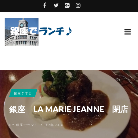
銀座７丁目
銀座 LA MARIE JEANNE 閉店
BY
銀座でランチ
17年 AGO
•