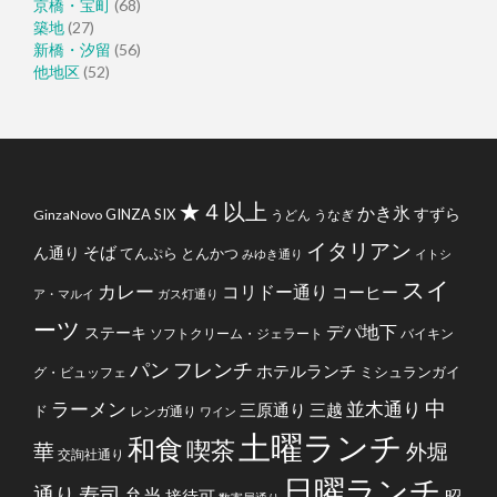
京橋・宝町
(68)
築地
(27)
新橋・汐留
(56)
他地区
(52)
★４以上
かき氷
すずら
GINZA SIX
GinzaNovo
うどん
うなぎ
イタリアン
そば
ん通り
てんぷら
とんかつ
みゆき通り
イトシ
スイ
カレー
コリドー通り
コーヒー
ア・マルイ
ガス灯通り
ーツ
デパ地下
ステーキ
ソフトクリーム・ジェラート
バイキン
フレンチ
パン
ホテルランチ
ミシュランガイ
グ・ビュッフェ
中
ラーメン
並木通り
三原通り
三越
ド
レンガ通り
ワイン
土曜ランチ
和食
喫茶
華
外堀
交詢社通り
日曜ランチ
通り
寿司
弁当
接待可
昭