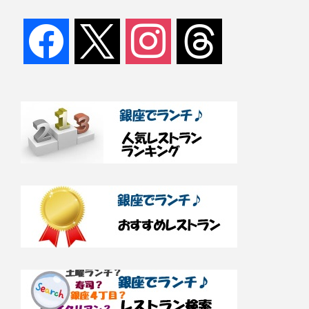
facebook
x
instagram
threads