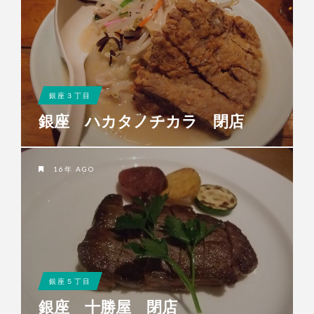
銀座３丁目
銀座 ハカタノチカラ 閉店
16年 AGO
銀座５丁目
銀座 十勝屋 閉店