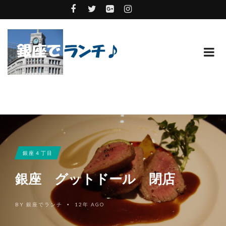
銀座４丁目
銀座 グットドール 閉店
BY
銀座でランチ
12年 AGO
•