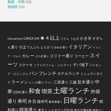
新橋・汐留
(56)
他地区
(52)
★４以上
かき氷
すずら
GINZA SIX
GinzaNovo
うどん
うなぎ
イタリアン
そば
ん通り
てんぷら
とんかつ
みゆき通り
イトシ
スイ
カレー
コリドー通り
コーヒー
ア・マルイ
ガス灯通り
ーツ
デパ地下
ステーキ
ソフトクリーム・ジェラート
バイキン
フレンチ
パン
ホテルランチ
ミシュランガイ
グ・ビュッフェ
中
ラーメン
並木通り
三原通り
三越
ド
レンガ通り
ワイン
土曜ランチ
和食
喫茶
華
外堀
交詢社通り
日曜ランチ
通り
寿司
弁当
接待可
昭
数寄屋通り
晴海通り
和通り
東京ミッドタウン日比谷
東京交通会館
東南アジ