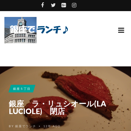
銀座５丁目
銀座 ラ・リュシオール(LA
LUCIOLE) 閉店
BY
銀座でランチ
12年 AGO
•