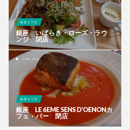
銀座５丁目
銀座 いばらき・ローズ・ラウ
ンジ 閉店
14年 AGO
銀座６丁目
銀座 LE 6EME SENS D’OENONカ
フェ・バー 閉店