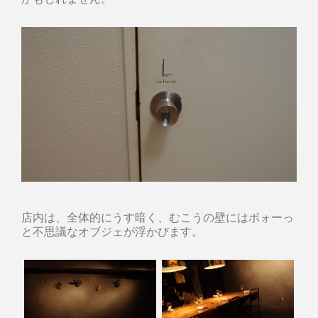
店内は、全体的にうす暗く、むこうの壁にはボォーっ
と不思議なオブジェが浮かびます。